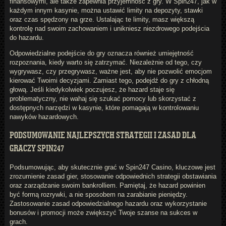
finansowymi, ale także zapewnia przyjemność z gry. W Spin247, jak w
każdym innym kasynie, można ustawić limity na depozyty, stawki
oraz czas spędzony na grze. Ustalając te limity, masz większą
kontrolę nad swoim zachowaniem i unikniesz niezdrowego podejścia
do hazardu.
Odpowiedzialne podejście do gry oznacza również umiejętność
rozpoznania, kiedy warto się zatrzymać. Niezależnie od tego, czy
wygrywasz, czy przegrywasz, ważne jest, aby nie pozwolić emocjom
kierować Twoimi decyzjami. Zamiast tego, podejdź do gry z chłodną
głową. Jeśli kiedykolwiek poczujesz, że hazard staje się
problematyczny, nie wahaj się szukać pomocy lub skorzystać z
dostępnych narzędzi w kasynie, które pomagają w kontrolowaniu
nawyków hazardowych.
PODSUMOWANIE NAJLEPSZYCH STRATEGII I ZASAD DLA
GRACZY SPIN247
Podsumowując, aby skutecznie grać w Spin247 Casino, kluczowe jest
zrozumienie zasad gier, stosowanie odpowiednich strategii obstawiania
oraz zarządzanie swoim bankrolliem. Pamiętaj, że hazard powinien
być formą rozrywki, a nie sposobem na zarabianie pieniędzy.
Zastosowanie zasad odpowiedzialnego hazardu oraz wykorzystanie
bonusów i promocji może zwiększyć Twoje szanse na sukces w
grach.