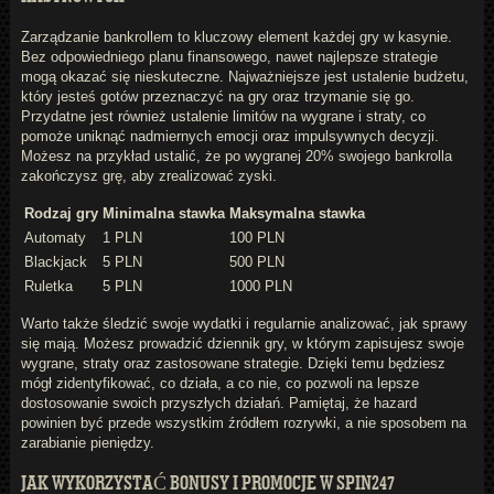
Zarządzanie bankrollem to kluczowy element każdej gry w kasynie.
Bez odpowiedniego planu finansowego, nawet najlepsze strategie
mogą okazać się nieskuteczne. Najważniejsze jest ustalenie budżetu,
który jesteś gotów przeznaczyć na gry oraz trzymanie się go.
Przydatne jest również ustalenie limitów na wygrane i straty, co
pomoże uniknąć nadmiernych emocji oraz impulsywnych decyzji.
Możesz na przykład ustalić, że po wygranej 20% swojego bankrolla
zakończysz grę, aby zrealizować zyski.
Rodzaj gry
Minimalna stawka
Maksymalna stawka
Automaty
1 PLN
100 PLN
Blackjack
5 PLN
500 PLN
Ruletka
5 PLN
1000 PLN
Warto także śledzić swoje wydatki i regularnie analizować, jak sprawy
się mają. Możesz prowadzić dziennik gry, w którym zapisujesz swoje
wygrane, straty oraz zastosowane strategie. Dzięki temu będziesz
mógł zidentyfikować, co działa, a co nie, co pozwoli na lepsze
dostosowanie swoich przyszłych działań. Pamiętaj, że hazard
powinien być przede wszystkim źródłem rozrywki, a nie sposobem na
zarabianie pieniędzy.
JAK WYKORZYSTAĆ BONUSY I PROMOCJE W SPIN247