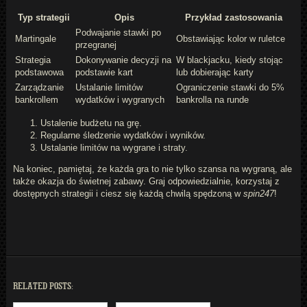
Typ strategii
Opis
Przykład zastosowania
Podwajanie stawki po
Martingale
Obstawiając kolor w ruletce
przegranej
Strategia
Dokonywanie decyzji na
W blackjacku, kiedy stojąc
podstawowa
podstawie kart
lub dobierając karty
Zarządzanie
Ustalanie limitów
Ograniczenie stawki do 5%
bankrollem
wydatków i wygranych
bankrolla na runde
Ustalenie budżetu na grę.
Regularne śledzenie wydatków i wyników.
Ustalanie limitów na wygrane i straty.
Na koniec, pamiętaj, że każda gra to nie tylko szansa na wygraną, ale
także okazja do świetnej zabawy. Graj odpowiedzialnie, korzystaj z
dostępnych strategii i ciesz się każdą chwilą spędzoną w
spin247
!
RELATED POSTS: