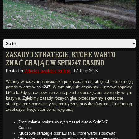
ZASADY I STRATEGIE, KTÓRE WARTO
ZNAĆ GRAJĄC W SPIN247 CASINO
Posted in
Vehicles available for hire
|
17 June 2026
Witamy w naszym przewodniku po zasadach i strategiach, które mogą
pomóc w grze w
spin247
! W tym artykule omówimy kluczowe aspekty,
które każdy gracz powinien znać przed rozpoczęciem przygody w tym
kasynie. Zgłębimy zasady różnych gier, przedstawimy skuteczne
strategie oraz podzielimy się praktycznymi wskazówkami, które mogą
zwiększyć Twoje szanse na wygraną.
Zrozumienie podstawowych zasad gier w Spin247
Casino
Kluczowe strategie obstawiania, które warto stosować
Ważność zarządzania bankrollem w grach kasynowych