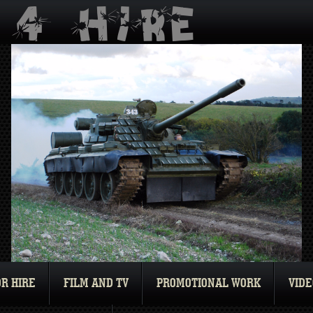
1
OR HIRE
FILM AND TV
PROMOTIONAL WORK
VIDE