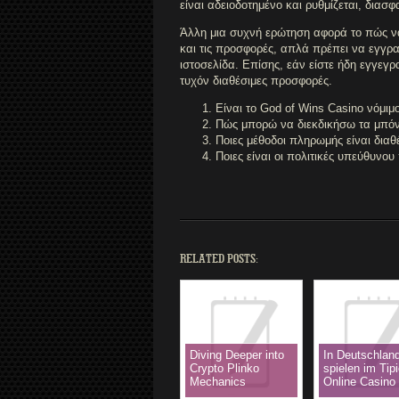
είναι αδειοδοτημένο και ρυθμίζεται, διασ
Άλλη μια συχνή ερώτηση αφορά το πώς να
και τις προσφορές, απλά πρέπει να εγγρα
ιστοσελίδα. Επίσης, εάν είστε ήδη εγγεγ
τυχόν διαθέσιμες προσφορές.
Είναι το God of Wins Casino νόμιμο
Πώς μπορώ να διεκδικήσω τα μπόν
Ποιες μέθοδοι πληρωμής είναι διαθ
Ποιες είναι οι πολιτικές υπεύθυνου 
RELATED POSTS:
Diving Deeper into
In Deutschland
Crypto Plinko
spielen im Tip
Mechanics
Online Casino