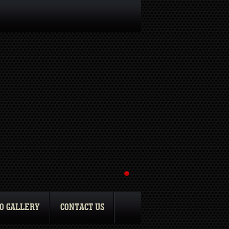
O GALLERY
CONTACT US