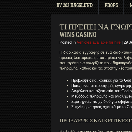
BV 202 HAGGLUND
PROPS
ΤΙ ΠΡΈΠΕΙ ΝΑ ΓΝΩΡΊ
WINS CASINO
Posted in
Vehicles available for hire
|
29 J
Η διαδικασία εγγραφής σε ένα διαδικτυα
αρκετές λεπτομέρειες που πρέπει να λάβε
που πρέπει να γνωρίζετε πριν δημιουργήσ
πληρωμής, καθώς και τις στρατηγικές που
Προβλέψεις και κριτικές για το God
Ποιες είναι οι προσφορές εγγραφής
Ασφάλεια και αξιοπιστία του God o
Μεθόδους πληρωμής και αναλήψεω
Στρατηγικές παιχνιδιού για υψηλότ
Συχνές ερωτήσεις σχετικά με το Go
ΠΡΟΒΛΈΨΕΙΣ ΚΑΙ ΚΡΙΤΙΚΈΣ ΓΙΑ 
Η αξιολόγηση ενός καζίνο πριν την εγγραφ