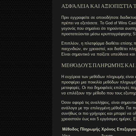
ΑΣΦΆΛΕΙΑ ΚΑΙ ΑΞΙΟΠΙΣΤΊΑ ΤΟΥ
Πριν εγγραφείτε σε οποιοδήποτε διαδικτυα
πρέπει να εξετάσετε. Το God of Wins Casin
γεγονός που σημαίνει ότι τηρούνται αυσ
προστατεύονται μέσω κρυπτογράφησης SS
Επιπλέον, η πλατφόρμα διαθέτει επίσης π
παιχνιδιών, αν χρειαστεί, και διαθέτει π
Είναι σημαντικό να παίζετε υπεύθυνα και 
ΜΕΘΌΔΟΥΣ ΠΛΗΡΩΜΉΣ ΚΑΙ ΑΝ
Η ευχέρεια των μεθόδων πληρωμής είναι ε
προσφέρει μια ποικιλία μεθόδων πληρωμής
μεταφορές. Οι πιο δημοφιλείς επιλογές περ
να επιλέξουν την μέθοδο που τους εξυπηρ
Όσον αφορά τις αναλήψεις, είναι σημαντικ
ανάλογα με την επιλεγμένη μέθοδο. Για 
συνήθως οι πιο γρήγορες και μπορεί να ο
χρειαστούν έως και 5 εργάσιμες ημέρες. Ε
Μέθοδος Πληρωμής
Χρόνος Επεξεργα
Visa
Άμεση