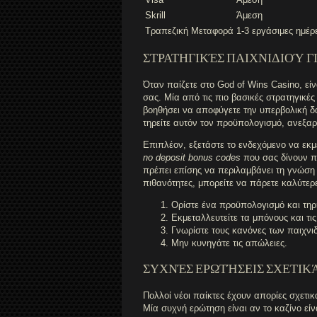
Skrill
Άμεση
Τραπεζική Μεταφορά
1-3 εργάσιμες ημέρ
ΣΤΡΑΤΗΓΙΚΈΣ ΠΑΙΧΝΙΔΙΟΎ 
Όταν παίζετε στο God of Wins Casino, εί
σας. Μία από τις πιο βασικές στρατηγικές
βοηθήσει να αποφύγετε την υπερβολική δ
τηρείτε αυτόν τον προϋπολογισμό, ανεξαρτ
Επιπλέον, εξετάστε το ενδεχόμενο να εκμ
no deposit bonus codes
που σας δίνουν πρ
πρέπει επίσης να περιλαμβάνει τη γνώση 
πιθανότητες, μπορείτε να πάρετε καλύτερε
Ορίστε ένα προϋπολογισμό και τηρ
Εκμεταλλευτείτε τα μπόνους και τι
Γνωρίστε τους κανόνες των παιχνιδ
Μην κυνηγάτε τις απώλειες.
ΣΥΧΝΈΣ ΕΡΩΤΉΣΕΙΣ ΣΧΕΤΙΚΆ ΜΕ
Πολλοί νέοι παίκτες έχουν απορίες σχετικ
Μία συχνή ερώτηση είναι αν το καζίνο ε