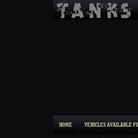
HOME
VEHICLES AVAILABLE F