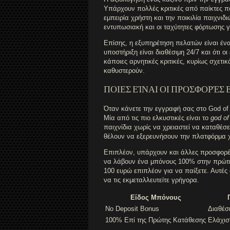
Υπάρχουν πολλές κριτικές από παίκτες π
εμπειρία χρήστη και την ποικιλία παιχνιδ
εντυπωσιακή και οι ταχύτητες φόρτωσης 
Επίσης, η εξυπηρέτηση πελατών είναι ένα
υποστήριξη είναι διαθέσιμη 24/7 και ότι
κάποιες αρνητικές κριτικές, κυρίως σχετι
καθυστερούν.
ΠΟΙΕΣ ΕΊΝΑΙ ΟΙ ΠΡΟΣΦΟΡΈΣ
Όταν κάνετε την εγγραφή σας στο God of 
Μία από τις πιο ελκυστικές είναι το
god of
παιχνίδια χωρίς να χρειαστεί να καταθέσε
θέλουν να εξερευνήσουν την πλατφόρμα χ
Επιπλέον, υπάρχουν και άλλες προσφορές 
να λάβουν ένα μπόνους 100% στην πρώτη 
100 ευρώ επιπλέον για να παίξετε. Αυτές
να τις εκμεταλλευτείτε γρήγορα.
Είδος Μπόνους
No Deposit Bonus
Διαθέσι
100% Επί της Πρώτης Κατάθεσης
Ελάχισ