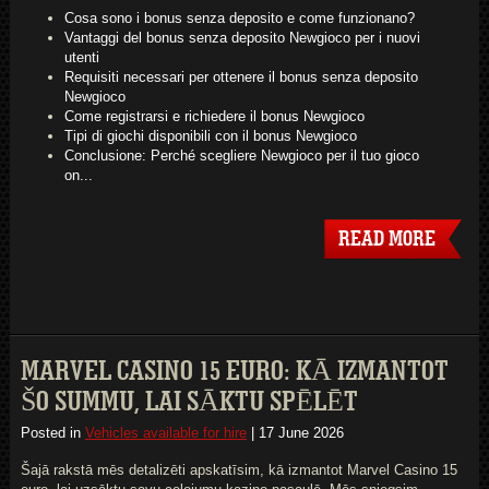
Cosa sono i bonus senza deposito e come funzionano?
Vantaggi del bonus senza deposito Newgioco per i nuovi
utenti
Requisiti necessari per ottenere il bonus senza deposito
Newgioco
Come registrarsi e richiedere il bonus Newgioco
Tipi di giochi disponibili con il bonus Newgioco
Conclusione: Perché scegliere Newgioco per il tuo gioco
on...
READ MORE
MARVEL CASINO 15 EURO: KĀ IZMANTOT
ŠO SUMMU, LAI SĀKTU SPĒLĒT
Posted in
Vehicles available for hire
|
17 June 2026
Šajā rakstā mēs detalizēti apskatīsim, kā izmantot Marvel Casino 15