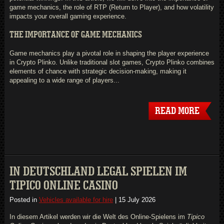
game mechanics, the role of RTP (Return to Player), and how volatility
impacts your overall gaming experience.
THE IMPORTANCE OF GAME MECHANICS
Game mechanics play a pivotal role in shaping the player experience
in Crypto Plinko. Unlike traditional slot games, Crypto Plinko combines
elements of chance with strategic decision-making, making it
appealing to a wide range of players...
READ MORE
IN DEUTSCHLAND LEGAL SPIELEN IM
TIPICO ONLINE CASINO
Posted in
Vehicles available for hire
|
15 July 2026
In diesem Artikel werden wir die Welt des Online-Spielens im
Tipico