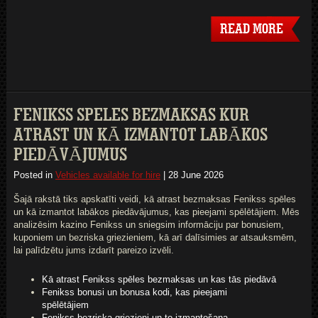
READ MORE
FENIKSS SPELES BEZMAKSAS KUR
ATRAST UN KĀ IZMANTOT LABĀKOS
PIEDĀVĀJUMUS
Posted in
Vehicles available for hire
|
28 June 2026
Šajā rakstā tiks apskatīti veidi, kā atrast bezmaksas Fenikss spēles
un kā izmantot labākos piedāvājumus, kas pieejami spēlētājiem. Mēs
analizēsim kazino Fenikss un sniegsim informāciju par bonusiem,
kuponiem un bezriska griezieniem, kā arī dalīsimies ar atsauksmēm,
lai palīdzētu jums izdarīt pareizo izvēli.
Kā atrast Fenikss spēles bezmaksas un kas tās piedāvā
Fenikss bonusi un bonusa kodi, kas pieejami
spēlētājiem
Fenikss bezriska griezieni un to izmantošana