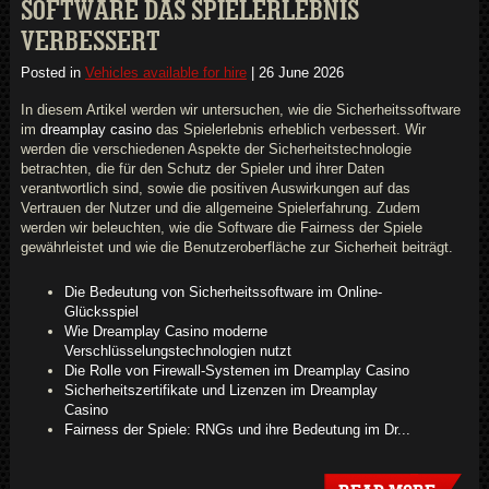
SOFTWARE DAS SPIELERLEBNIS
VERBESSERT
Posted in
Vehicles available for hire
|
26 June 2026
In diesem Artikel werden wir untersuchen, wie die Sicherheitssoftware
im
dreamplay casino
das Spielerlebnis erheblich verbessert. Wir
werden die verschiedenen Aspekte der Sicherheitstechnologie
betrachten, die für den Schutz der Spieler und ihrer Daten
verantwortlich sind, sowie die positiven Auswirkungen auf das
Vertrauen der Nutzer und die allgemeine Spielerfahrung. Zudem
werden wir beleuchten, wie die Software die Fairness der Spiele
gewährleistet und wie die Benutzeroberfläche zur Sicherheit beiträgt.
Die Bedeutung von Sicherheitssoftware im Online-
Glücksspiel
Wie Dreamplay Casino moderne
Verschlüsselungstechnologien nutzt
Die Rolle von Firewall-Systemen im Dreamplay Casino
Sicherheitszertifikate und Lizenzen im Dreamplay
Casino
Fairness der Spiele: RNGs und ihre Bedeutung im Dr...