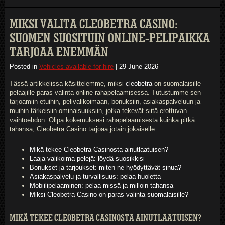
MIKSI VALITA CLEOBETRA CASINO:
SUOMEN SUOSITUIN ONLINE-PELIPAIKKA
TARJOAA ENEMMÄN
Posted in
Vehicles available for hire
|
29 June 2026
Tässä artikkelissa käsittelemme, miksi
cleobetra
on suomalaisille
pelaajille paras valinta online-rahapelaamisessa. Tutustumme sen
tarjoamiin etuihin, pelivalikoimaan, bonuksiin, asiakaspalveluun ja
muihin tärkeisiin ominaisuuksiin, jotka tekevät siitä erottuvan
vaihtoehdon. Olipa kokemuksesi rahapelaamisesta kuinka pitkä
tahansa, Cleobetra Casino tarjoaa jotain jokaiselle.
Mikä tekee Cleobetra Casinosta ainutlaatuisen?
Laaja valikoima pelejä: löydä suosikkisi
Bonukset ja tarjoukset: miten ne hyödyttävät sinua?
Asiakaspalvelu ja turvallisuus: pelaa huoletta
Mobiilipelaaminen: pelaa missä ja milloin tahansa
Miksi Cleobetra Casino on paras valinta suomalaisille?
MIKÄ TEKEE CLEOBETRA CASINOSTA AINUTLAATUISEN?