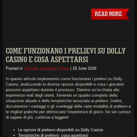
READ MORE
COME FUNZIONANO I PRELIEVI SU DOLLY
CASINO E COSA ASPETTARSI
Posted in
Vehicles available for hire
|
19 June 2026
In questo articolo esploreremo come funzionano i prelievi su Dolly
Casino, analizzando le diverse opzioni disponibili e cosa i giocatori
possono aspettarsi durante il processo. Daremo un’occhiata alle
esperienze reali degli utenti, fornendo un quadro completo della
situazione attuale e delle tempistiche associate ai prelievi. Inoltre,
discuteremo i vantaggi e gli svantaggi delle varie modalità di prelievo e
le migliori pratiche per ottimizzare l’esperienza di gioco. Se sei curioso
di sapere di più, continua a leggere!
Le opzioni di prelievo disponibili su Dolly Casino
Tempistiche di prelievo: cosa aspettarsi