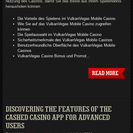
Nutzung des Casinos, damit Sie das Beste aus Ihrem Spielerlebnis
herausholen können.
Die Vorteile des Spielens im VulkanVegas Mobile Casino
Wie Sie auf das VulkanVegas Mobile Casino zugreifen
können
Die Spielauswahl im VulkanVegas Mobile Casino
Sicherheitsmerkmale des VulkanVegas Mobile Casinos
Benutzerfreundliche Oberfläche des VulkanVegas Mobile
Casinos
VulkanVegas Casino Bonus und Promot...
READ MORE
DISCOVERING THE FEATURES OF THE
CASHED CASINO APP FOR ADVANCED
USERS