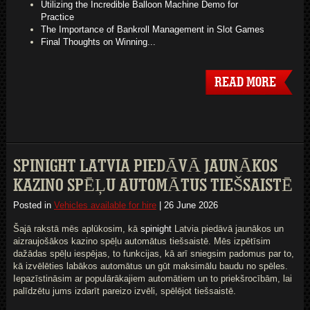
Utilizing the Incredible Balloon Machine Demo for
Practice
The Importance of Bankroll Management in Slot Games
Final Thoughts on Winning...
READ MORE
SPINIGHT LATVIA PIEDĀVĀ JAUNĀKOS
KAZINO SPĒĻU AUTOMĀTUS TIEŠSAISTĒ
Posted in
Vehicles available for hire
|
26 June 2026
Šajā rakstā mēs aplūkosim, kā
spinight
Latvia piedāvā jaunākos un
aizraujošākos kazino spēļu automātus tiešsaistē. Mēs izpētīsim
dažādas spēļu iespējas, to funkcijas, kā arī sniegsim padomus par to,
kā izvēlēties labākos automātus un gūt maksimālu baudu no spēles.
Iepazīstināsim ar populārākajiem automātiem un to priekšrocībām, lai
palīdzētu jums izdarīt pareizo izvēli, spēlējot tiešsaistē.