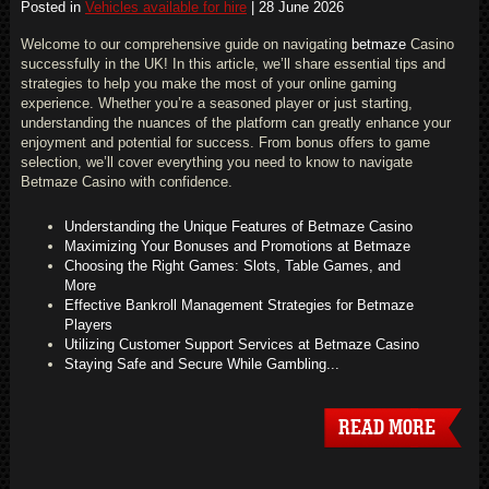
Posted in
Vehicles available for hire
|
28 June 2026
Welcome to our comprehensive guide on navigating
betmaze
Casino
successfully in the UK! In this article, we’ll share essential tips and
strategies to help you make the most of your online gaming
experience. Whether you’re a seasoned player or just starting,
understanding the nuances of the platform can greatly enhance your
enjoyment and potential for success. From bonus offers to game
selection, we’ll cover everything you need to know to navigate
Betmaze Casino with confidence.
Understanding the Unique Features of Betmaze Casino
Maximizing Your Bonuses and Promotions at Betmaze
Choosing the Right Games: Slots, Table Games, and
More
Effective Bankroll Management Strategies for Betmaze
Players
Utilizing Customer Support Services at Betmaze Casino
Staying Safe and Secure While Gambling...
READ MORE