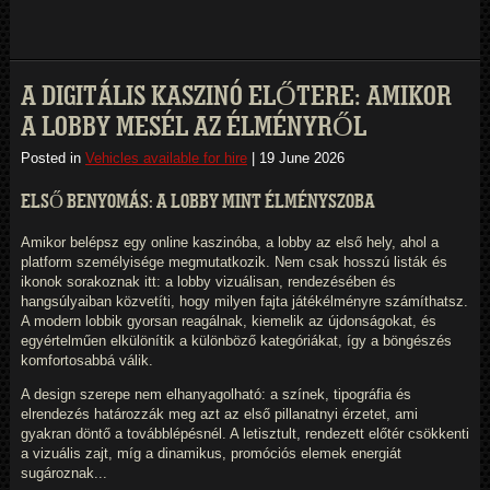
A DIGITÁLIS KASZINÓ ELŐTERE: AMIKOR
A LOBBY MESÉL AZ ÉLMÉNYRŐL
Posted in
Vehicles available for hire
|
19 June 2026
ELSŐ BENYOMÁS: A LOBBY MINT ÉLMÉNYSZOBA
Amikor belépsz egy online kaszinóba, a lobby az első hely, ahol a
platform személyisége megmutatkozik. Nem csak hosszú listák és
ikonok sorakoznak itt: a lobby vizuálisan, rendezésében és
hangsúlyaiban közvetíti, hogy milyen fajta játékélményre számíthatsz.
A modern lobbik gyorsan reagálnak, kiemelik az újdonságokat, és
egyértelműen elkülönítik a különböző kategóriákat, így a böngészés
komfortosabbá válik.
A design szerepe nem elhanyagolható: a színek, tipográfia és
elrendezés határozzák meg azt az első pillanatnyi érzetet, ami
gyakran döntő a továbblépésnél. A letisztult, rendezett előtér csökkenti
a vizuális zajt, míg a dinamikus, promóciós elemek energiát
sugároznak...