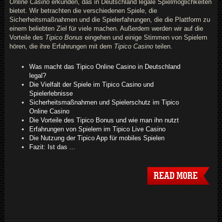
Online Casino
erkunden, das in Deutschland legale Spielmöglichkeiten
bietet. Wir betrachten die verschiedenen Spiele, die
Sicherheitsmaßnahmen und die Spielerfahrungen, die die Plattform zu
einem beliebten Ziel für viele machen. Außerdem werden wir auf die
Vorteile des
Tipico Bonus
eingehen und einige Stimmen von Spielern
hören, die ihre Erfahrungen mit dem
Tipico Casino
teilen.
Was macht das Tipico Online Casino in Deutschland
legal?
Die Vielfalt der Spiele im Tipico Casino und
Spielerlebnisse
Sicherheitsmaßnahmen und Spielerschutz im Tipico
Online Casino
Die Vorteile des Tipico Bonus und wie man ihn nutzt
Erfahrungen von Spielern im Tipico Live Casino
Die Nutzung der Tipico App für mobiles Spielen
Fazit: Ist das ...
READ MORE