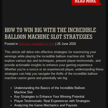
READ MORE
HOW TO WIN BIG WITH THE INCREDIBLE
BALLOON MACHINE SLOT STRATEGIES
Posted in
Vehicles available for hire
|
26 June 2026
This article will delve into effective strategies for maximizing your
winnings while playing the incredible balloon machine slot. We’ll
explore various tips and techniques, present player testimonials, and
provide actionable insights to enhance your gaming experience.
Whether you’re a novice or an experienced player, understanding these
strategies can help you navigate the thrills of the incredible balloon
machine casino game and potentially win big.
Understanding the Basics of the Incredible Balloon
Machine Slot
Key Strategies to Enhance Your Winning Potential
Player Testimonials: Real Experiences with Strategies
Analyzing the Game Mechanics and Payouts