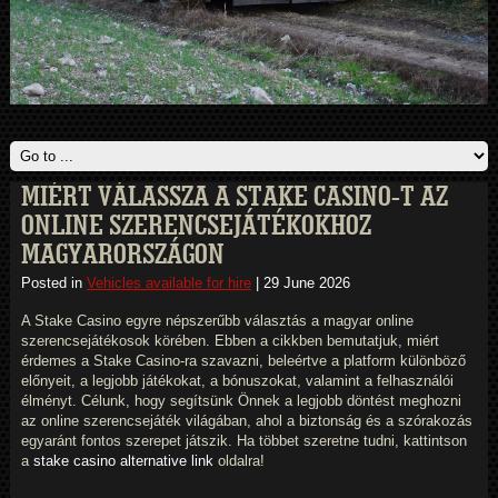
MIÉRT VÁLASSZA A STAKE CASINO-T AZ
ONLINE SZERENCSEJÁTÉKOKHOZ
MAGYARORSZÁGON
Posted in
Vehicles available for hire
|
29 June 2026
A Stake Casino egyre népszerűbb választás a magyar online
szerencsejátékosok körében. Ebben a cikkben bemutatjuk, miért
érdemes a Stake Casino-ra szavazni, beleértve a platform különböző
előnyeit, a legjobb játékokat, a bónuszokat, valamint a felhasználói
élményt. Célunk, hogy segítsünk Önnek a legjobb döntést meghozni
az online szerencsejáték világában, ahol a biztonság és a szórakozás
egyaránt fontos szerepet játszik. Ha többet szeretne tudni, kattintson
a
stake casino alternative link
oldalra!