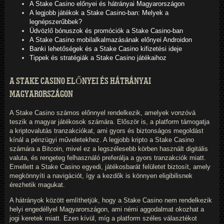
A Stake Casino előnyei és hátrányai Magyarországon
A legjobb játékok a Stake Casino-ban: Melyek a
legnépszerűbbek?
Üdvözlő bónuszok és promóciók a Stake Casino-ban
A Stake Casino mobilalkalmazásának előnyei Androidon
Banki lehetőségek és a Stake Casino kifizetési ideje
Tippek és stratégiák a Stake Casino játékaihoz
A STAKE CASINO ELŐNYEI ÉS HÁTRÁNYAI
MAGYARORSZÁGON
A Stake Casino számos előnnyel rendelkezik, amelyek vonzóvá
teszik a magyar játékosok számára. Először is, a platform támogatja
a kriptovalutás tranzakciókat, ami gyors és biztonságos megoldást
kínál a pénzügyi műveletekhez. A legjobb kripto a Stake Casino
számára a Bitcoin, mivel ez a legszélesebb körben használt digitális
valuta, és rengeteg felhasználó preferálja a gyors tranzakciók miatt.
Emellett a Stake Casino egyedi, játékosbarát felületet biztosít, amely
megkönnyíti a navigációt, így a kezdők is könnyen eligibilisnek
érezhetik magukat.
A hátrányok között említhetjük, hogy a Stake Casino nem rendelkezik
helyi engedéllyel Magyarországon, ami némi aggodalmat okozhat a
jogi keretek miatt. Ezen kívül, míg a platform széles választékot