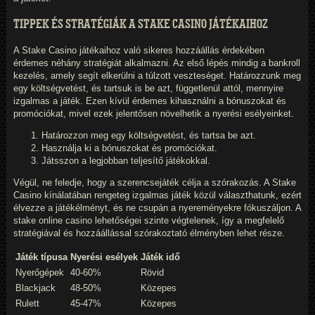
TIPPEK ÉS STRATÉGIÁK A STAKE CASINO JÁTÉKAIHOZ
A Stake Casino játékaihoz való sikeres hozzáállás érdekében
érdemes néhány stratégiát alkalmazni. Az első lépés mindig a bankroll
kezelés, amely segít elkerülni a túlzott veszteséget. Határozzunk meg
egy költségvetést, és tartsuk is be azt, függetlenül attól, mennyire
izgalmas a játék. Ezen kívül érdemes kihasználni a bónuszokat és
promóciókat, mivel ezek jelentősen növelhetik a nyerési esélyeinket.
Határozzon meg egy költségvetést, és tartsa be azt.
Használja ki a bónuszokat és promóciókat.
Játsszon a legjobban teljesítő játékokkal.
Végül, ne feledje, hogy a szerencsejáték célja a szórakozás. A Stake
Casino kínálatában rengeteg izgalmas játék közül választhatunk, ezért
élvezze a játékélményt, és ne csupán a nyereményekre fókuszáljon. A
stake online casino lehetőségei szinte végtelenek, így a megfelelő
stratégiával és hozzáállással szórakoztató élményben lehet része.
Játék típusa
Nyerési esélyek
Játék idő
Nyerőgépek
40-60%
Rövid
Blackjack
48-50%
Közepes
Rulett
45-47%
Közepes