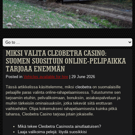
MIKSI VALITA CLEOBETRA CASINO:
SUOMEN SUOSITUIN ONLINE-PELIPAIKKA
TARJOAA ENEMMÄN
Posted in
Vehicles available for hire
|
29 June 2026
Tässä artikkelissa käsittelemme, miksi
cleobetra
on suomalaisille
pelaajille paras valinta online-rahapelaamisessa. Tutustumme sen
tarjoamiin etuihin, pelivalikoimaan, bonuksiin, asiakaspalveluun ja
muihin tärkeisiin ominaisuuksiin, jotka tekevät siitä erottuvan
vaihtoehdon. Olipa kokemuksesi rahapelaamisesta kuinka pitkä
tahansa, Cleobetra Casino tarjoaa jotain jokaiselle.
Mikä tekee Cleobetra Casinosta ainutlaatuisen?
Laaja valikoima pelejä: löydä suosikkisi