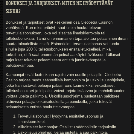
BONUKSET JA TARJOUKSET: MITEN NE HYÖDYTTÄVÄT
SINUA?
Bonukset ja tarjoukset ovat keskeinen osa Cleobetra Casinon
viehätystä. Kun rekisteröidyt, saat usein houkuttelevan
tervetuliaisbonuksen, joka voi sisältää ilmaiskierroksia tai
talletusbonuksia. Tämä on erinomainen tapa aloittaa pelaaminen ilman
suurta taloudellista riskiä. Esimerkiksi tervetuliaisbonus voi tuoda
sinulle jopa 200 % talletusbonuksen ensitalletuksellesi, mikä
tarkoittaa, että saat enemmän pelirahaa käytettäväksesi. Tällaiset
tarjoukset tekevät pelaamisesta entistä jännittävämpää ja
palkitsevampaa.
Kampanjat eivät kuitenkaan rajoitu vain uusille pelaajille. Cleobetra
Casino tarjoaa myös säännöllisiä kampanjoita ja uskollisuusohjelmia,
jotka kannustavat pelaajia palaamaan. Esimerkiksi viikoittaiset
talletusbonukset ja kilpailut voivat tarjota lisäarvoa ja mahdollisuuden
voittaa upeita palkintoja. Uskollisuusohjelma puolestaan palkitsee
aktiivisia pelaajia erikoisetuuksilla ja bonuksilla, jotka tekevät
pelaamisesta entistä houkuttelevampaa.
Tervetuliaisbonus: Hyödynnä ensitalletusbonus ja
ilmaiskierrokset.
Viikoittaiset kampanjat: Osallistu säännöllisiin tarjouksiin.
Uskollisuusohjelma: Kerää pisteitä ja saa palkintoja.