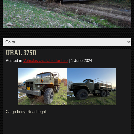
URAL 375D
Posted in
Vehicles available for hire
|
1 June 2024
Cargo body. Road legal.