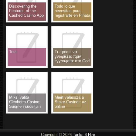
Discovering the
Todo lo que
Features of the
necesitas para
Cashed Casino App
registrarte en Piñata
for Advanced Users
Casino sin
complicaciones
Test
Τι πρέπει να
γνωρίζετε πριν
εγγραφείτε στο God
of Wins Casino
Miksi valita
Miért válassza a
Cleobetra Casino:
Stake Casino-t az
Suomen suosituin
online
online-pelipaikka
szerencsejátékokhoz
tarjoaa enemmän
Magyarországon
Copyright © 2026
Tanks 4 Hire