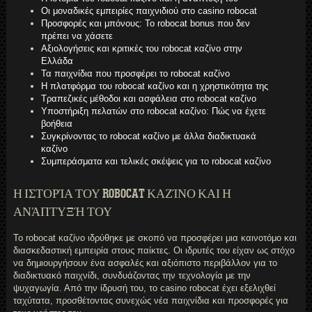
Οι μοναδικές εμπειρίες παιχνιδιού στο casino robocat
Προσφορές και μπόνους: Το robocat bonus που δεν
πρέπει να χάσετε
Αξιολογήσεις και κριτικές του robocat καζίνο στην
Ελλάδα
Τα παιχνίδια που προσφέρει το robocat καζίνο
Η πλατφόρμα του robocat καζίνο και η χρηστικότητα της
Τραπεζικές μέθοδοι και ασφάλεια στο robocat καζίνο
Υποστήριξη πελατών στο robocat καζίνο: Πώς να έχετε
βοήθεια
Συγκρίνοντας το robocat καζίνο με άλλα διαδικτυακά
καζίνο
Συμπεράσματα και τελικές σκέψεις για το robocat καζίνο
Η ΙΣΤΟΡΊΑ ΤΟΥ ROBOCAT ΚΑΖΊΝΟ ΚΑΙ Η
ΑΝΆΠΤΥΞΉ ΤΟΥ
Το robocat καζίνο ιδρύθηκε με σκοπό να προσφέρει μια καινοτόμο και
διασκεδαστική εμπειρία στους παίκτες. Οι ιδρυτές του είχαν ως στόχο
να δημιουργήσουν ένα ασφαλές και αξιόπιστο περιβάλλον για το
διαδικτυακό παιχνίδι, συνδυάζοντας την τεχνολογία με την
ψυχαγωγία. Από την ίδρυσή του, το casino robocat έχει εξελιχθεί
ταχύτατα, προσθέτοντας συνεχώς νέα παιχνίδια και προσφορές για