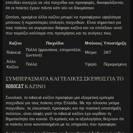
επενδύει συνεχώς σε νέα παιχνίδια και προσφορές, διασφαλίζοντας
ότι οι παίκτες έχουν πάντα κάτι νέο να δοκιμάσουν.
Ωστόσο, ορισμένα άλλα καζίνο μπορεί να προσφέρουν υψηλότερα
μπόνους ή περισσότερες επιλογές παιχνιδιών. Είναι σημαντικό για
τους παίκτες να συγκρίνουν διάφορα καζίνο και να επιλέξουν αυτό
που ταιριάζει καλύτερα στις προτιμήσεις και τις ανάγκες τους.
Καζίνο
Παιχνίδια
Μπόνους
Υποστήριξη
Πολλά (φρουτάκια, επιτραπέζια,
Robocat
Μέτριο
24/7
ζωντανά)
Άλλο
Πολλά
Υψηλό
Περιορισμένη
Καζίνο
ΣΥΜΠΕΡΆΣΜΑΤΑ ΚΑΙ ΤΕΛΙΚΈΣ ΣΚΈΨΕΙΣ ΓΙΑ ΤΟ
ROBOCAT ΚΑΖΊΝΟ
Συνολικά, το robocat καζίνο προσφέρει μια εξαιρετική εμπειρία
παιχνιδιού για τους παίκτες στην Ελλάδα. Με την πλούσια γκάμα
παιχνιδιών, τις ελκυστικές προσφορές και την ποιοτική υποστήριξη
πελατών, είναι σαφές γιατί το robocat καζίνο έχει κερδίσει τη
δημοτικότητα του κοινού. Οι κριτικές και οι αξιολογήσεις δείχνουν ότι
οι παίκτες είναι ικανοποιημένοι με τις υπηρεσίες που προσφέρει.