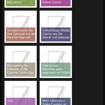
Mechanics
Online Casino
So maximieren Sie
VulkanVegas Mobile
Ihre Gewinne mit der
Casino wie Sie
Rockbet App und
überall und jederzeit
den besten
spielen können
Strategien
Discovering the
Todo lo que
Features of the
necesitas para
Cashed Casino App
registrarte en Piñata
for Advanced Users
Casino sin
complicaciones
Test
Miért válassza a
Stake Casino-t az