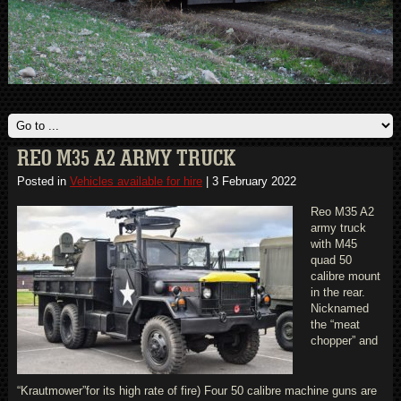
REO M35 A2 ARMY TRUCK
Posted in
Vehicles available for hire
|
3 February 2022
Reo M35 A2
army truck
with M45
quad 50
calibre mount
in the rear.
Nicknamed
the “meat
chopper” and
“Krautmower”for its high rate of fire) Four 50 calibre machine guns are