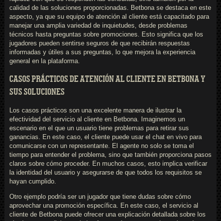
calidad de las soluciones proporcionadas. Betbona se destaca en este
aspecto, ya que su equipo de atención al cliente está capacitado para
manejar una amplia variedad de inquietudes, desde problemas
técnicos hasta preguntas sobre promociones. Esto significa que los
jugadores pueden sentirse seguros de que recibirán respuestas
informadas y útiles a sus preguntas, lo que mejora la experiencia
general en la plataforma.
CASOS PRÁCTICOS DE ATENCIÓN AL CLIENTE EN BETBONA Y
SUS SOLUCIONES
Los casos prácticos son una excelente manera de ilustrar la
efectividad del servicio al cliente en Betbona. Imaginemos un
escenario en el que un usuario tiene problemas para retirar sus
ganancias. En este caso, el cliente puede usar el chat en vivo para
comunicarse con un representante. El agente no solo se toma el
tiempo para entender el problema, sino que también proporciona pasos
claros sobre cómo proceder. En muchos casos, esto implica verificar
la identidad del usuario y asegurarse de que todos los requisitos se
hayan cumplido.
Otro ejemplo podría ser un jugador que tiene dudas sobre cómo
aprovechar una promoción específica. En este caso, el servicio al
cliente de Betbona puede ofrecer una explicación detallada sobre los