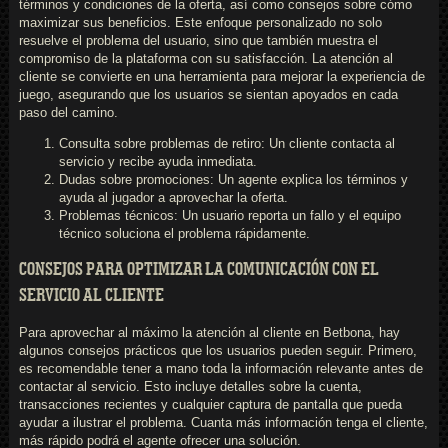
términos y condiciones de la oferta, así como consejos sobre cómo
maximizar sus beneficios. Este enfoque personalizado no solo
resuelve el problema del usuario, sino que también muestra el
compromiso de la plataforma con su satisfacción. La atención al
cliente se convierte en una herramienta para mejorar la experiencia de
juego, asegurando que los usuarios se sientan apoyados en cada
paso del camino.
Consulta sobre problemas de retiro: Un cliente contacta al
servicio y recibe ayuda inmediata.
Dudas sobre promociones: Un agente explica los términos y
ayuda al jugador a aprovechar la oferta.
Problemas técnicos: Un usuario reporta un fallo y el equipo
técnico soluciona el problema rápidamente.
CONSEJOS PARA OPTIMIZAR LA COMUNICACIÓN CON EL
SERVICIO AL CLIENTE
Para aprovechar al máximo la atención al cliente en Betbona, hay
algunos consejos prácticos que los usuarios pueden seguir. Primero,
es recomendable tener a mano toda la información relevante antes de
contactar al servicio. Esto incluye detalles sobre la cuenta,
transacciones recientes y cualquier captura de pantalla que pueda
ayudar a ilustrar el problema. Cuanta más información tenga el cliente,
más rápido podrá el agente ofrecer una solución.