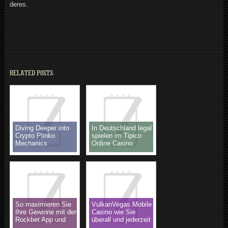
deres.
RELATED POSTS:
Diving Deeper into
In Deutschland legal
Crypto Plinko
spielen im Tipico
Mechanics
Online Casino
So maximieren Sie
VulkanVegas Mobile
Ihre Gewinne mit der
Casino wie Sie
Rockbet App und
überall und jederzeit
den besten
spielen können