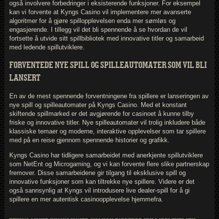
også involvere forbedringer i eksisterende funksjoner. For eksempel
kan vi forvente at Kyngs Casino vil implementere mer avanserte
algoritmer for å gjøre spillopplevelsen enda mer sømløs og
engasjerende. I tillegg vil det bli spennende å se hvordan de vil
fortsette å utvide sitt spillbibliotek med innovative titler og samarbeid
med ledende spillutviklere.
FORVENTEDE NYE SPILL OG SPILLEAUTOMATER SOM VIL BLI
LANSERT
En av de mest spennende forventningene fra spillere er lanseringen av
nye spill og spilleautomater på Kyngs Casino. Med et konstant
skiftende spillmarked er det avgjørende for casinoet å kunne tilby
friske og innovative titler. Nye spilleautomater vil trolig inkludere både
klassiske temaer og moderne, interaktive opplevelser som tar spillere
med på en reise gjennom spennende historier og grafikk.
Kyngs Casino har tidligere samarbeidet med anerkjente spillutviklere
som NetEnt og Microgaming, og vi kan forvente flere slike partnerskap
fremover. Disse samarbeidene gir tilgang til eksklusive spill og
innovative funksjoner som kan tiltrekke nye spillere. Videre er det
også sannsynlig at Kyngs vil introdusere live dealer-spill for å gi
spillere en mer autentisk casinoopplevelse hjemmefra.