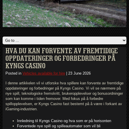
HVA DU KAN FORVENTE AV FREMTIDIGE
OPPDATERINGER OG FORBEDRINGER PÅ
KYNGS CASINO
Posted in
Vehicles available for hire
|
23 June 2026
I denne artikkelen vil vi utforske hva spillere kan forvente av fremtidige
oppdateringer og forbedringer på Kyngs Casino. Vi vil se nærmere på
nye spill, teknologiske fremskritt, brukeropplevelser og bonusordninger
som kan komme i tiden fremover. Med fokus på å forbedre
spillopplevelsen, er Kyngs Casino fast bestemt på å være i forkant av
iGaming-industrien.
Innledning til Kyngs Casino og hva som er på horisonten
Forventede nye spill og spilleautomater som vil bli