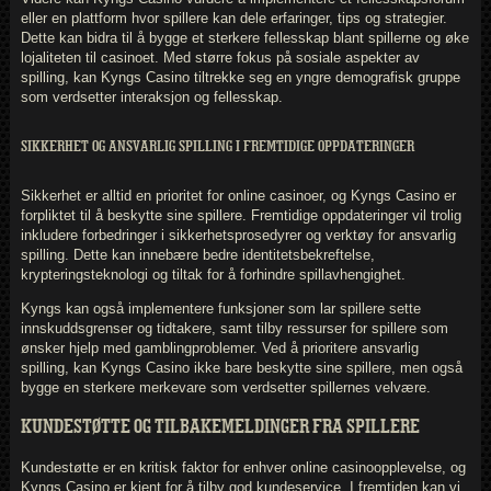
eller en plattform hvor spillere kan dele erfaringer, tips og strategier.
Dette kan bidra til å bygge et sterkere fellesskap blant spillerne og øke
lojaliteten til casinoet. Med større fokus på sosiale aspekter av
spilling, kan Kyngs Casino tiltrekke seg en yngre demografisk gruppe
som verdsetter interaksjon og fellesskap.
SIKKERHET OG ANSVARLIG SPILLING I FREMTIDIGE OPPDATERINGER
Sikkerhet er alltid en prioritet for online casinoer, og Kyngs Casino er
forpliktet til å beskytte sine spillere. Fremtidige oppdateringer vil trolig
inkludere forbedringer i sikkerhetsprosedyrer og verktøy for ansvarlig
spilling. Dette kan innebære bedre identitetsbekreftelse,
krypteringsteknologi og tiltak for å forhindre spillavhengighet.
Kyngs kan også implementere funksjoner som lar spillere sette
innskuddsgrenser og tidtakere, samt tilby ressurser for spillere som
ønsker hjelp med gamblingproblemer. Ved å prioritere ansvarlig
spilling, kan Kyngs Casino ikke bare beskytte sine spillere, men også
bygge en sterkere merkevare som verdsetter spillernes velvære.
KUNDESTØTTE OG TILBAKEMELDINGER FRA SPILLERE
Kundestøtte er en kritisk faktor for enhver online casinoopplevelse, og
Kyngs Casino er kjent for å tilby god kundeservice. I fremtiden kan vi