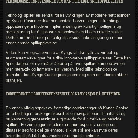
TEKNOLOGISKE INNOVASJONER SOM KAN FORBEDRE SPILLOPPLEVELSEN
Teknologi spiller en sentral rolle i utviklingen av moderne nettcasinoer,
og Kyngs Casino er ikke noe unntak. Forventninger til fremtidige
oppdateringer inkluderer implementering av kunstig intelligens og
maskinlæring for å tilpasse spillopplevelsen til den enkelte spiller.
Dette kan føre til mer personlig tilpassede anbefalinger og en mer
engasjerende spillopplevelse.
Videre kan vi også forvente at Kyngs vil dra nytte av virtuell og
augmentert virkelighet for å tilby innovative spillopplevelser. Dette kan
åpne dørene for nye måter å spille på, hvor spillere kan oppleve en
mer interaktiv og immersiv spillverden. Med slike teknologiske
fremskritt kan Kyngs Casino posisjonere seg som en ledende aktør i
bransjen.
FORBEDRINGER I BRUKERGRENSESNITT OG NAVIGASJON PÅ NETTSIDEN
En annen viktig aspekt av fremtidige oppdateringer på Kyngs Casino
er forbedringer i brukergrensesnittet og navigasjonen. Et intuitivt og
brukervennlig grensesnitt er avgjørende for å tiltrekke og beholde
spillere. Forventninger inkluderer en mer responsiv design som
tilpasser seg forskjellige enheter, slik at spillere kan nyte deres
favorittspill på både datamaskiner og mobile enheter.