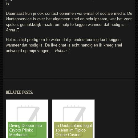
is.
Daarnaast kun je ook contact opnemen via e-mail of sociale media. De
klantenservice is over het algemeen snel en behulpzaam, wat het voor
spelers gemakkelijk maakt om hulp te krijgen wanneer dat nodig is. –
Anna F.
Het is altijd prettig om te weten dat je ondersteuning kunt krijgen
wanneer dat nodig is. De live chat is echt handig en ik kreeg snel
antwoord op mijn vragen. –
Ruben T.
RELATED POSTS:
Diving Deeper into
In Deutschland legal
Crypto Plinko
spielen im Tipico
Mechanics
Online Casino