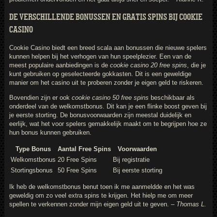
DE VERSCHILLENDE BONUSSEN EN GRATIS SPINS BIJ COOKIE
CASINO
Cookie Casino biedt een breed scala aan bonussen die nieuwe spelers
kunnen helpen bij het verhogen van hun speelplezier. Een van de
meest populaire aanbiedingen is de
cookie casino 20 free spins
, die je
kunt gebruiken op geselecteerde gokkasten. Dit is een geweldige
manier om het casino uit te proberen zonder je eigen geld te riskeren.
Bovendien zijn er ook
cookie casino 50 free spins
beschikbaar als
onderdeel van de welkomstbonus. Dit kan je een flinke boost geven bij
je eerste storting. De bonusvoorwaarden zijn meestal duidelijk en
eerlijk, wat het voor spelers gemakkelijk maakt om te begrijpen hoe ze
hun bonus kunnen gebruiken.
Type Bonus
Aantal Free Spins
Voorwaarden
Welkomstbonus
20 Free Spins
Bij registratie
Stortingsbonus
50 Free Spins
Bij eerste storting
Ik heb de welkomstbonus benut toen ik me aanmeldde en het was
geweldig om zo veel extra spins te krijgen. Het hielp me om meer
spellen te verkennen zonder mijn eigen geld uit te geven. –
Thomas L.