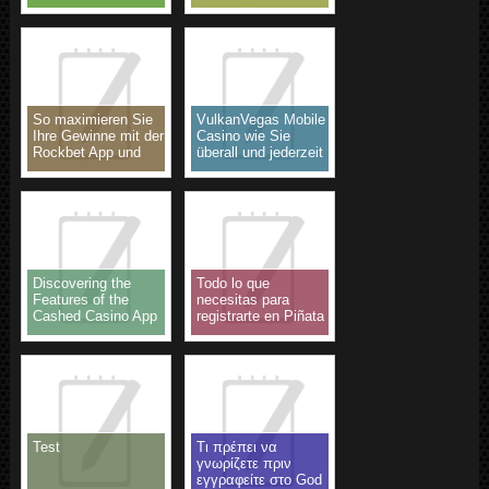
So maximieren Sie
VulkanVegas Mobile
Ihre Gewinne mit der
Casino wie Sie
Rockbet App und
überall und jederzeit
den besten
spielen können
Strategien
Discovering the
Todo lo que
Features of the
necesitas para
Cashed Casino App
registrarte en Piñata
for Advanced Users
Casino sin
complicaciones
Test
Τι πρέπει να
γνωρίζετε πριν
εγγραφείτε στο God