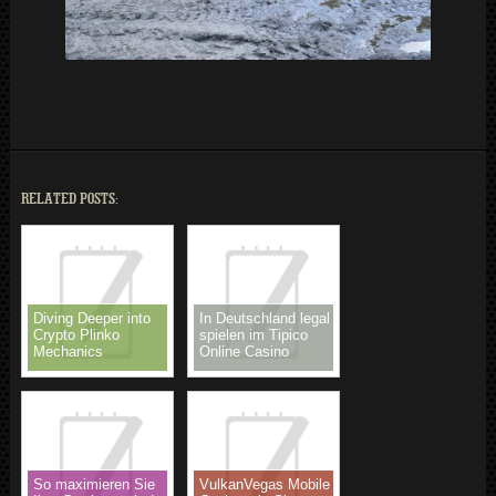
RELATED POSTS:
Diving Deeper into
In Deutschland legal
Crypto Plinko
spielen im Tipico
Mechanics
Online Casino
So maximieren Sie
VulkanVegas Mobile