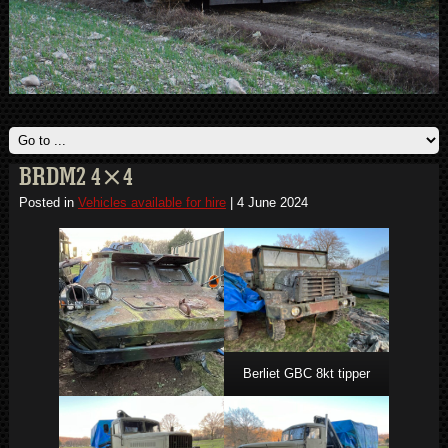
BRDM2 4×4
Posted in
Vehicles available for hire
|
4 June 2024
Berliet GBC 8kt tipper