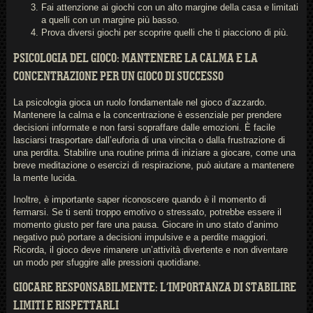
Fai attenzione ai giochi con un alto margine della casa e limitati
a quelli con un margine più basso.
Prova diversi giochi per scoprire quelli che ti piacciono di più.
PSICOLOGIA DEL GIOCO: MANTENERE LA CALMA E LA
CONCENTRAZIONE PER UN GIOCO DI SUCCESSO
La psicologia gioca un ruolo fondamentale nel gioco d’azzardo.
Mantenere la calma e la concentrazione è essenziale per prendere
decisioni informate e non farsi sopraffare dalle emozioni. È facile
lasciarsi trasportare dall’euforia di una vincita o dalla frustrazione di
una perdita. Stabilire una routine prima di iniziare a giocare, come una
breve meditazione o esercizi di respirazione, può aiutare a mantenere
la mente lucida.
Inoltre, è importante saper riconoscere quando è il momento di
fermarsi. Se ti senti troppo emotivo o stressato, potrebbe essere il
momento giusto per fare una pausa. Giocare in uno stato d’animo
negativo può portare a decisioni impulsive e a perdite maggiori.
Ricorda, il gioco deve rimanere un’attività divertente e non diventare
un modo per sfuggire alle pressioni quotidiane.
GIOCARE RESPONSABILMENTE: L’IMPORTANZA DI STABILIRE
LIMITI E RISPETTARLI