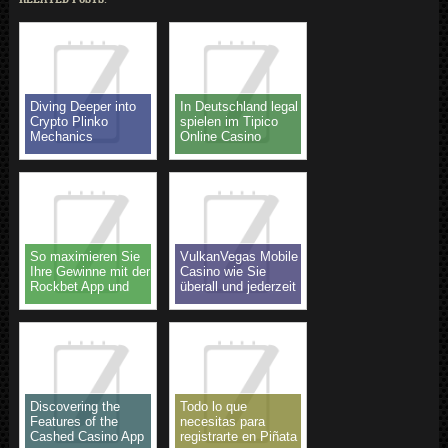
Diving Deeper into
In Deutschland legal
Crypto Plinko
spielen im Tipico
Mechanics
Online Casino
So maximieren Sie
VulkanVegas Mobile
Ihre Gewinne mit der
Casino wie Sie
Rockbet App und
überall und jederzeit
den besten
spielen können
Strategien
Discovering the
Todo lo que
Features of the
necesitas para
Cashed Casino App
registrarte en Piñata