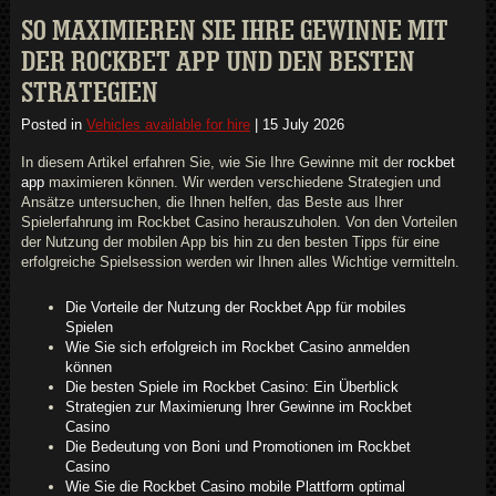
SO MAXIMIEREN SIE IHRE GEWINNE MIT
DER ROCKBET APP UND DEN BESTEN
STRATEGIEN
Posted in
Vehicles available for hire
|
15 July 2026
In diesem Artikel erfahren Sie, wie Sie Ihre Gewinne mit der
rockbet
app
maximieren können. Wir werden verschiedene Strategien und
Ansätze untersuchen, die Ihnen helfen, das Beste aus Ihrer
Spielerfahrung im Rockbet Casino herauszuholen. Von den Vorteilen
der Nutzung der mobilen App bis hin zu den besten Tipps für eine
erfolgreiche Spielsession werden wir Ihnen alles Wichtige vermitteln.
Die Vorteile der Nutzung der Rockbet App für mobiles
Spielen
Wie Sie sich erfolgreich im Rockbet Casino anmelden
können
Die besten Spiele im Rockbet Casino: Ein Überblick
Strategien zur Maximierung Ihrer Gewinne im Rockbet
Casino
Die Bedeutung von Boni und Promotionen im Rockbet
Casino
Wie Sie die Rockbet Casino mobile Plattform optimal