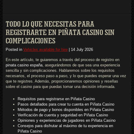
TODO LO QUE NECESITAS PARA
REGISTRARTE EN PIÑATA CASINO SIN
COMPLICACIONES
Posted in
Vehicles available for hire
|
14 July 2026
En este artículo, te guiaremos a través del proceso de registro en
pinata casino españa
, asegurándonos de que sea una experiencia
sencilla y sin complicaciones. Hablaremos sobre los requisitos
necesarios, el proceso paso a paso, y lo que puedes esperar una vez
que te registres. Además, proporcionaremos opiniones y reseñas
sobre el casino para que puedas tomar una decisión informada.
Requisitos para registrarse en Piñata Casino
Pasos detallados para crear tu cuenta en Piñata Casino
Métodos de pago y bonos disponibles en Piñata Casino
Verificación de cuenta y seguridad en Piñata Casino
Opiniones y experiencias de jugadores en Piñata Casino
Consejos para disfrutar al máximo de tu experiencia en
Piñata Casino