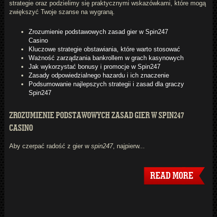
strategie oraz podzielimy się praktycznymi wskazówkami, które mogą
zwiększyć Twoje szanse na wygraną.
Zrozumienie podstawowych zasad gier w Spin247
Casino
Kluczowe strategie obstawiania, które warto stosować
Ważność zarządzania bankrollem w grach kasynowych
Jak wykorzystać bonusy i promocje w Spin247
Zasady odpowiedzialnego hazardu i ich znaczenie
Podsumowanie najlepszych strategii i zasad dla graczy
Spin247
ZROZUMIENIE PODSTAWOWYCH ZASAD GIER W SPIN247
CASINO
Aby czerpać radość z gier w
spin247
, najpierw...
READ MORE