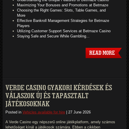
Maximizing Your Bonuses and Promotions at Betmaze
Choosing the Right Games: Slots, Table Games, and
More
Effective Bankroll Management Strategies for Betmaze
Players
Utilizing Customer Support Services at Betmaze Casino
Staying Safe and Secure While Gambling...
READ MORE
VERDE CASINO GYAKORI KÉRDÉSEK ÉS
VÁLASZOK ÚJ ÉS TAPASZTALT
JÁTÉKOSOKNAK
Posted in
Vehicles available for hire
|
27 June 2026
A Verde Casino egy népszerű online játékplatform, amely számos
lehetőséget kínál a játékosok számára. Ebben a cikkben