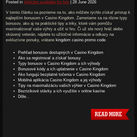
Posted in
Vehicles available for hire
|
28 June 2026
V tomto článku sa pozrieme na to, ako môžete rýchlo získať prístup k
najlepším bonusom v Casino Kingdom. Zameriame sa na rôzne typy
bonusov, ako aj na praktické tipy a triky, ktoré vám pomôžu
maximalizovať vaše výhry a užiť si hru. Či už ste nový hráč alebo
skúsený veterán, nájdete tu užitočné informácie a odkazy na
exkluzívne ponuky, vrátane
kingdom casino promo code
.
Prehľad bonusov dostupných v Casino Kingdom
Ako sa registrovať a získať bonusy
Typy bonusov v Casino Kingdom a ich výhody
Bonusové kódy a ich uplatnenie v Casino Kingdom
Ako fungujú bezplatné točenia v Casino Kingdom
Mobilná aplikácia Casino Kingdom a jej výhody
Tipy na maximalizáciu vašich výhier v Casino Kingdom
Bezrizikové stávky a ich využitie v online kasíne
Dôle...
READ MORE