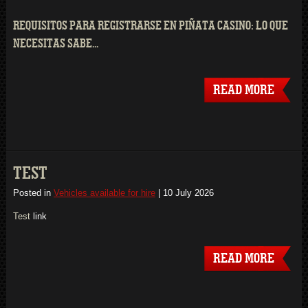
REQUISITOS PARA REGISTRARSE EN PIÑATA CASINO: LO QUE
NECESITAS SABE...
READ MORE
TEST
Posted in
Vehicles available for hire
|
10 July 2026
Test
link
READ MORE