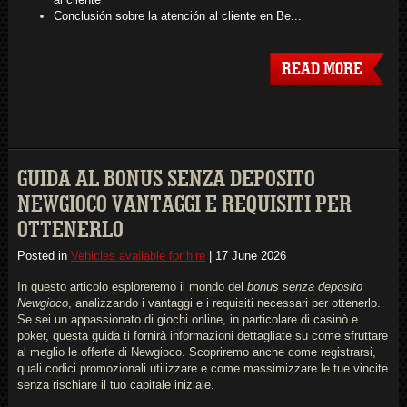
Conclusión sobre la atención al cliente en Be...
READ MORE
GUIDA AL BONUS SENZA DEPOSITO
NEWGIOCO VANTAGGI E REQUISITI PER
OTTENERLO
Posted in
Vehicles available for hire
|
17 June 2026
In questo articolo esploreremo il mondo del
bonus senza deposito
Newgioco
, analizzando i vantaggi e i requisiti necessari per ottenerlo.
Se sei un appassionato di giochi online, in particolare di casinò e
poker, questa guida ti fornirà informazioni dettagliate su come sfruttare
al meglio le offerte di Newgioco. Scopriremo anche come registrarsi,
quali codici promozionali utilizzare e come massimizzare le tue vincite
senza rischiare il tuo capitale iniziale.