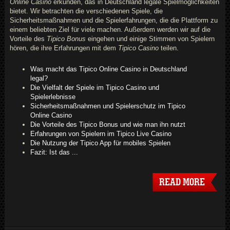
Online Casino
erkunden, das in Deutschland legale Spielmöglichkeiten
bietet. Wir betrachten die verschiedenen Spiele, die
Sicherheitsmaßnahmen und die Spielerfahrungen, die die Plattform zu
einem beliebten Ziel für viele machen. Außerdem werden wir auf die
Vorteile des
Tipico Bonus
eingehen und einige Stimmen von Spielern
hören, die ihre Erfahrungen mit dem
Tipico Casino
teilen.
Was macht das Tipico Online Casino in Deutschland
legal?
Die Vielfalt der Spiele im Tipico Casino und
Spielerlebnisse
Sicherheitsmaßnahmen und Spielerschutz im Tipico
Online Casino
Die Vorteile des Tipico Bonus und wie man ihn nutzt
Erfahrungen von Spielern im Tipico Live Casino
Die Nutzung der Tipico App für mobiles Spielen
Fazit: Ist das ...
READ MORE