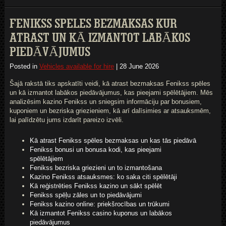
FENIKSS SPELES BEZMAKSAS KUR
ATRAST UN KĀ IZMANTOT LABĀKOS
PIEDĀVĀJUMUS
Posted in
Vehicles available for hire
|
28 June 2026
Šajā rakstā tiks apskatīti veidi, kā atrast bezmaksas Fenikss spēles
un kā izmantot labākos piedāvājumus, kas pieejami spēlētājiem. Mēs
analizēsim kazino Fenikss un sniegsim informāciju par bonusiem,
kuponiem un bezriska griezieniem, kā arī dalīsimies ar atsauksmēm,
lai palīdzētu jums izdarīt pareizo izvēli.
Kā atrast Fenikss spēles bezmaksas un kas tās piedāvā
Fenikss bonusi un bonusa kodi, kas pieejami
spēlētājiem
Fenikss bezriska griezieni un to izmantošana
Kazino Fenikss atsauksmes: ko saka citi spēlētāji
Kā reģistrēties Fenikss kazino un sākt spēlēt
Fenikss spēļu zāles un to piedāvājumi
Fenikss kazino online: priekšrocības un trūkumi
Kā izmantot Fenikss casino kuponus un labākos
piedāvājumus