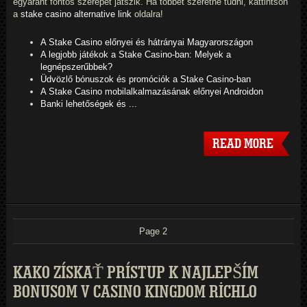
egyaránt fontos szerepet játszik. Ha többet szeretne tudni, kattintson
a
stake casino alternative link
oldalra!
A Stake Casino előnyei és hátrányai Magyarországon
A legjobb játékok a Stake Casino-ban: Melyek a
legnépszerűbbek?
Üdvözlő bónuszok és promóciók a Stake Casino-ban
A Stake Casino mobilalkalmazásának előnyei Androidon
Banki lehetőségek és ...
READ MORE
Page 2
KAKO ZÍSKAŤ PRÍSTUP K NAJLEPŠÍM
BONUSOM V CASINO KINGDOM RÝCHLO