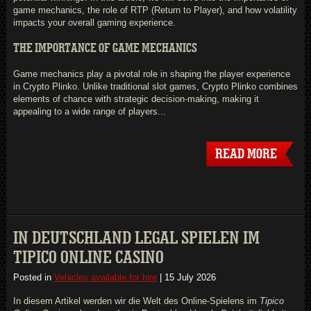
game mechanics, the role of RTP (Return to Player), and how volatility
impacts your overall gaming experience.
THE IMPORTANCE OF GAME MECHANICS
Game mechanics play a pivotal role in shaping the player experience
in Crypto Plinko. Unlike traditional slot games, Crypto Plinko combines
elements of chance with strategic decision-making, making it
appealing to a wide range of players...
READ MORE
IN DEUTSCHLAND LEGAL SPIELEN IM
TIPICO ONLINE CASINO
Posted in
Vehicles available for hire
|
15 July 2026
In diesem Artikel werden wir die Welt des Online-Spielens im
Tipico