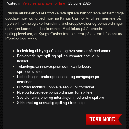
Posted in
Vehicles available for hire
|
23 June 2026
I denne artikkelen vil vi utforske hva spillere kan forvente av fremtidige
oppdateringer og forbedringer på Kyngs Casino. Vi vil se nærmere på
nye spill, teknologiske fremskritt, brukeropplevelser og bonusordninger
som kan komme i tiden fremover. Med fokus på å forbedre
spillopplevelsen, er Kyngs Casino fast bestemt på å være i forkant av
iGaming-industrien.
Innledning til Kyngs Casino og hva som er på horisonten
Forventede nye spill og spilleautomater som vil bli
lansert
Teknologiske innovasjoner som kan forbedre
spillopplevelsen
Forbedringer i brukergrensesnitt og navigasjon på
nettsiden
Hvordan mobilspill opplevelsen vil bli forbedret
Nye og forbedrede bonusordninger for spillere
Sosiale funksjoner og interaksjon med andre spillere
Sikkerhet og ansvarlig spilling i fremtidige...
READ MORE