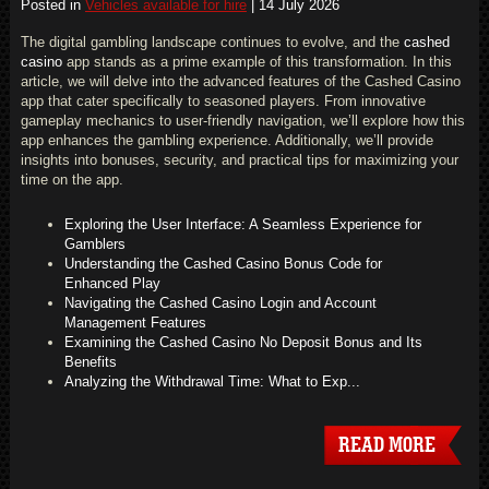
Posted in
Vehicles available for hire
|
14 July 2026
The digital gambling landscape continues to evolve, and the
cashed
casino
app stands as a prime example of this transformation. In this
article, we will delve into the advanced features of the Cashed Casino
app that cater specifically to seasoned players. From innovative
gameplay mechanics to user-friendly navigation, we’ll explore how this
app enhances the gambling experience. Additionally, we’ll provide
insights into bonuses, security, and practical tips for maximizing your
time on the app.
Exploring the User Interface: A Seamless Experience for
Gamblers
Understanding the Cashed Casino Bonus Code for
Enhanced Play
Navigating the Cashed Casino Login and Account
Management Features
Examining the Cashed Casino No Deposit Bonus and Its
Benefits
Analyzing the Withdrawal Time: What to Exp...
READ MORE