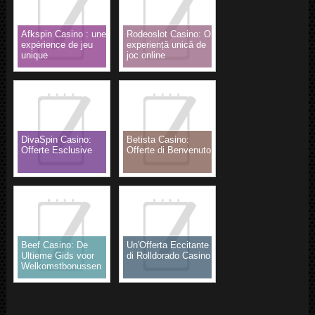
Afkspin Casino : une
Rodeoslot Casino: O
expérience de jeu
experiență unică de
unique
joc online
DivaSpin Casino:
Betista Casino:
Offerte Esclusive
Offerte di Benvenuto
Beef Casino: De
Un'Offerta Eccitante
Ultieme Gids voor
di Rolldorado Casino
Welkomstbonussen