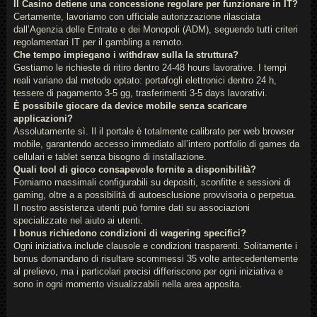
Il Casino detiene una concessione regolare per funzionare in IT?
Certamente, lavoriamo con ufficiale autorizzazione rilasciata
dall’Agenzia delle Entrate e dei Monopoli (ADM), seguendo tutti criteri
regolamentari IT per il gambling a remoto.
Che tempo impiegano i withdraw sulla la struttura?
Gestiamo le richieste di ritiro dentro 24-48 hours lavorative. I tempi
reali variano dal metodo optato: portafogli elettronici dentro 24 h,
tessere di pagamento 3-5 gg, trasferimenti 3-5 days lavorativi.
È possibile giocare da device mobile senza scaricare
applicazioni?
Assolutamente sì. Il il portale è totalmente calibrato per web browser
mobile, garantendo accesso immediato all’intero portfolio di games da
cellulari e tablet senza bisogno di installazione.
Quali tool di gioco consapevole fornite a disponibilità?
Forniamo massimali configurabili su depositi, sconfitte e sessioni di
gaming, oltre a a possibilità di autoesclusione provvisoria o perpetua.
Il nostro assistenza utenti può fornire dati su associazioni
specializzate nel aiuto ai utenti.
I bonus richiedono condizioni di wagering specifici?
Ogni iniziativa include clausole e condizioni trasparenti. Solitamente i
bonus domandano di risultare scommessi 35 volte antecedentemente
al prelievo, ma i particolari precisi differiscono per ogni iniziativa e
sono in ogni momento visualizzabili nella area apposita.