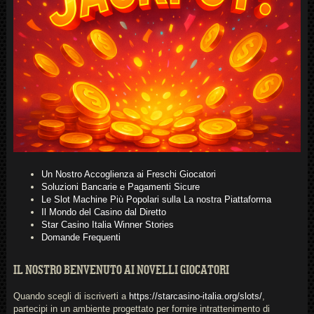
Un Nostro Accoglienza ai Freschi Giocatori
Soluzioni Bancarie e Pagamenti Sicure
Le Slot Machine Più Popolari sulla La nostra Piattaforma
Il Mondo del Casino dal Diretto
Star Casino Italia Winner Stories
Domande Frequenti
IL NOSTRO BENVENUTO AI NOVELLI GIOCATORI
Quando scegli di iscriverti a
https://starcasino-italia.org/slots/
,
partecipi in un ambiente progettato per fornire intrattenimento di