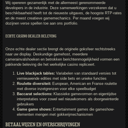
Wij opereren gezamenlijk met de allermeest gerenommeerde
developers in de industrie. Deze samenwerkingen verzekeren dat u
beschikbaarheid heeft tot de nieuwste uitgaves, de hoogste RTP-rates
en de meest creatieve gamemechanics. Per maand voegen wij
dozijnen verse spellen toe aan ons portfolio.
ECHTE CASINO DEALER BELEVING
Onze echte dealer sectie brengt de originele goksfeer rechtstreeks
naar uw display. Deskundige gamehost, meerdere
camerainvalshoeken en betrokken berichtenmogelijkheid vormen een
pakkende beleving die het werkelijke casino repliceert.
Live blackjack tables:
Variabelen van standaard versies tot
vernieuwende edities met side bets en unieke functies
Roulette diversiteit:
European, American en Franse roulette
met diverse inzetgrenzen voor elke speelbudget
Baccarat selections:
Klassieke gamevormen en eigentijdse
interpretaties voor zowel wel nieuwkomers als doorgewinterde
gebruikers
Game game shows:
Entertainment games die gameshow-
elementen mengen met gokkerijmechanismen
BETAALWIJZEN EN OVERSCHRIJVINGEN