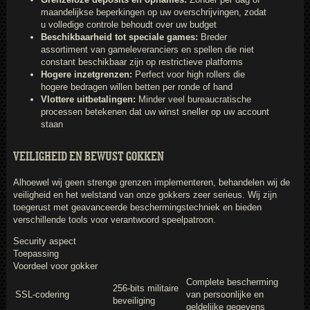
maandelijkse beperkingen op uw overschrijvingen, zodat
u volledige controle behoudt over uw budget
Beschikbaarheid tot speciale games:
Breder
assortiment van gameleveranciers en spellen die niet
constant beschikbaar zijn op restrictieve platforms
Hogere inzetgrenzen:
Perfect voor high rollers die
hogere bedragen willen betten per ronde of hand
Vlottere uitbetalingen:
Minder veel bureaucratische
processen betekenen dat uw winst sneller op uw account
staan
VEILIGHEID EN BEWUST GOKKEN
Alhoewel wij geen strenge grenzen implementeren, behandelen wij de
veiligheid en het welstand van onze gokkers zeer serieus. Wij zijn
toegerust met geavanceerde beschermingstechniek en bieden
verschillende tools voor verantwoord speelpatroon.
Security aspect
Toepassing
Voordeel voor gokker
Complete bescherming
256-bits militaire
SSL-codering
van persoonlijke en
beveiliging
geldelijke gegevens