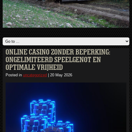
ONLINE CASINO ZONDER BEPERKING:
ONGELIMITEERD SPEELGENOT EN
OPTIMALE VRIJHEID
Posted in
uncategorized
|
20 May 2026