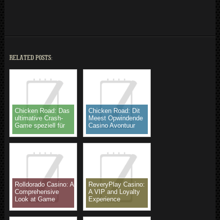
RELATED POSTS:
Chicken Road: Das
Chicken Road: Dit
ultimative Crash-
Meest Opwindende
Game speziell für
Casino Avontuur
strategische Spieler
Voor Dappere
im Online Casino
Spelers
Rolldorado Casino: A
ReveryPlay Casino:
Comprehensive
A VIP and Loyalty
Look at Game
Experience
Selection