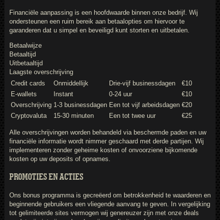
Financiële aanpassing is een hoofdwaarde binnen onze bedrijf. Wij
ondersteunen een ruim bereik aan betaalopties om hiervoor te
garanderen dat u simpel en beveiligd kunt storten en uitbetalen.
Betaalwijze
Betaaltijd
Uitbetaaltijd
Laagste overschrijving
Credit cards
Onmiddellijk
Drie-vijf businessdagen
€10
E-wallets
Instant
0-24 uur
€10
Overschrijving
1-3 businessdagen
Een tot vijf arbeidsdagen
€20
Cryptovaluta
15-30 minuten
Een tot twee uur
€25
Alle overschrijvingen worden behandeld via beschermde paden en uw
financiële informatie wordt nimmer geschaard met derde partijen. Wij
implementeren zonder geheime kosten of onvoorziene bijkomende
kosten op uw deposits of opnames.
PROMOTIES EN ACTIES
Ons bonus programma is gecreëerd om betrokkenheid te waarderen en
beginnende gebruikers een vliegende aanvang te geven. In vergelijking
tot gelimiteerde sites vermogen wij genereuzer zijn met onze deals