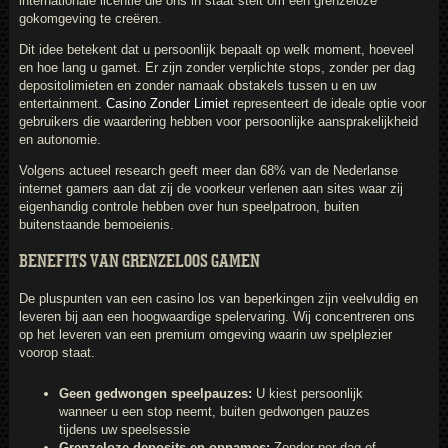
internationale licentie die ons in staat stelt om een grenzeloze
gokomgeving te creëren.
Dit idee betekent dat u persoonlijk bepaalt op welk moment, hoeveel
en hoe lang u gamet. Er zijn zonder verplichte stops, zonder per dag
depositolimieten en zonder namaak obstakels tussen u en uw
entertainment.
Casino Zonder Limiet
representeert de ideale optie voor
gebruikers die waardering hebben voor persoonlijke aansprakelijkheid
en autonomie.
Volgens actueel research geeft meer dan 68% van de Nederlanse
internet gamers aan dat zij de voorkeur verlenen aan sites waar zij
eigenhandig controle hebben over hun speelpatroon, buiten
buitenstaande bemoeienis.
BENEFITS VAN GRENZELOOS GAMEN
De pluspunten van een casino los van beperkingen zijn veelvuldig en
leveren bij aan een hoogwaardige spelervaring. Wij concentreren ons
op het leveren van een premium omgeving waarin uw spelplezier
voorop staat.
Geen gedwongen speelpauzes:
U kiest persoonlijk
wanneer u een stop neemt, buiten gedwongen pauzes
tijdens uw speelsessie
Grenzeloze deposits en opnames:
Zonder per dag of