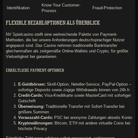
Know Your Customer-
Identifikation
Fraud-Protection
Prozess
FLEXIBLE BEZAHLOPTIONEN ALS ÜBERBLICK
NV Spielcasino stellt eine weitreichende Palette von Payment-
Methoden, die bei unsere Anforderungen deutschsprachiger Nutzer
angepasst sind. Das Casino nehmen traditionelle Banktransfer
gleichermaßen als zeitgemäße Online-Wallets und Crypto, für größte
Vielseitigkeit bei garantieren.
ERHÄLTLICHE PAYMENT-OPTIONEN
E-Geldbörsen:
Skrill-Option, Neteller-Service, PayPal-Option –
sofortige Deposits sowie zügige Withdrawals binnen von 24h h
Credit-Cards:
Visa-Kreditkarte sowie MasterCard mit sofortiger
Gutschrift
Überweisung:
Traditionelle Transfer mit Sofort-Transfer bei
größere Summen
Vorauszahl-Cards:
PSC bei anonyme Zahlungen abseits Konto
Kryptowährungen:
Bitcoin, ETH mit andere virtuelle Coins bei
höchste Privacy