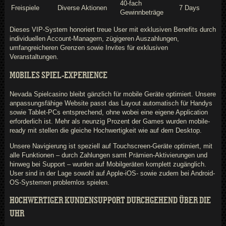
40-fach
Freispiele
Diverse Aktionen
7 Days
Gewinnbeträge
Dieses VIP-System honoriert treue User mit exklusiven Benefits durch
individuellen Account-Managern, zügigeren Auszahlungen,
umfangreicheren Grenzen sowie Invites für exklusiven
Veranstaltungen.
MOBILES SPIEL-EXPERIENCE
Nevada Spielcasino bleibt gänzlich für mobile Geräte optimiert. Unsere
anpassungsfähige Website passt das Layout automatisch für Handys
sowie Tablet-PCs entsprechend, ohne wobei eine eigene Application
erforderlich ist. Mehr als neunzig Prozent der Games wurden mobile-
ready mit stellen die gleiche Hochwertigkeit wie auf dem Desktop.
Unsere Navigierung ist speziell auf Touchscreen-Geräte optimiert, mit
alle Funktionen – durch Zahlungen samt Prämien-Aktivierungen und
hinweg bei Support – wurden auf Mobilgeräten komplett zugänglich.
User sind in der Lage sowohl auf Apple-iOS- sowie zudem bei Android-
OS-Systemen problemlos spielen.
HOCHWERTIGER KUNDENSUPPORT DURCHGEHEND ÜBER DIE
UHR