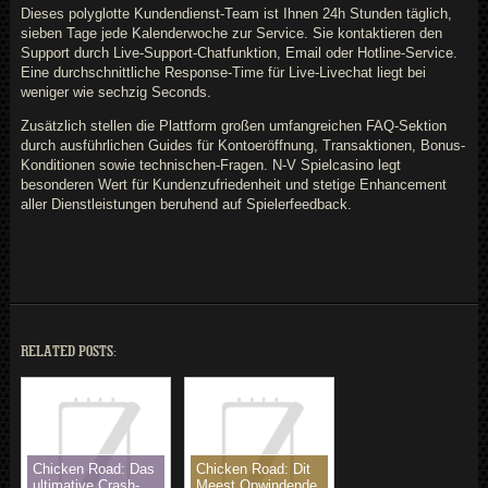
Dieses polyglotte Kundendienst-Team ist Ihnen 24h Stunden täglich,
sieben Tage jede Kalenderwoche zur Service. Sie kontaktieren den
Support durch Live-Support-Chatfunktion, Email oder Hotline-Service.
Eine durchschnittliche Response-Time für Live-Livechat liegt bei
weniger wie sechzig Seconds.
Zusätzlich stellen die Plattform großen umfangreichen FAQ-Sektion
durch ausführlichen Guides für Kontoeröffnung, Transaktionen, Bonus-
Konditionen sowie technischen-Fragen. N-V Spielcasino legt
besonderen Wert für Kundenzufriedenheit und stetige Enhancement
aller Dienstleistungen beruhend auf Spielerfeedback.
RELATED POSTS:
Chicken Road: Das
Chicken Road: Dit
ultimative Crash-
Meest Opwindende