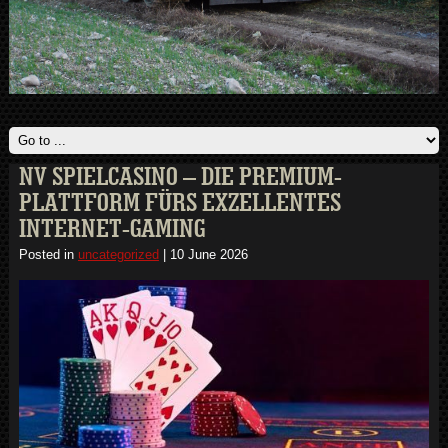
NV SPIELCASINO – DIE PREMIUM-
PLATTFORM FÜRS EXZELLENTES
INTERNET-GAMING
Posted in
uncategorized
|
10 June 2026