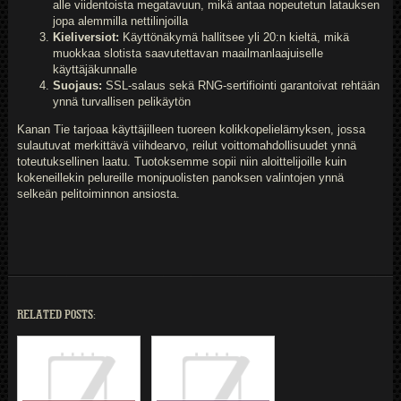
alle viidentoista megatavuun, mikä antaa nopeutetun latauksen
jopa alemmilla nettilinjoilla
Kieliversiot:
Käyttönäkymä hallitsee yli 20:n kieltä, mikä
muokkaa slotista saavutettavan maailmanlaajuiselle
käyttäjäkunnalle
Suojaus:
SSL-salaus sekä RNG-sertifiointi garantoivat rehtään
ynnä turvallisen pelikäytön
Kanan Tie tarjoaa käyttäjilleen tuoreen kolikkopelielämyksen, jossa
sulautuvat merkittävä viihdearvo, reilut voittomahdollisuudet ynnä
toteutuksellinen laatu. Tuotoksemme sopii niin aloittelijoille kuin
kokeneillekin pelureille monipuolisten panoksen valintojen ynnä
selkeän pelitoiminnon ansiosta.
RELATED POSTS: