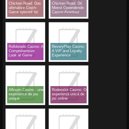
Chicken Road: Das
Chicken Road: Dit
ultimative Crash-
Meest Opwindende
Game speziell für
Casino Avontuur
strategische Spieler
Voor Dappere
im Online Casino
Spelers
Rolldorado Casino: A
ReveryPlay Casino:
Comprehensive
A VIP and Loyalty
Look at Game
Experience
Selection
Afkspin Casino : une
Rodeoslot Casino: O
expérience de jeu
experiență unică de
unique
joc online