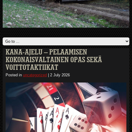
KANA-AJELU – PELAAMISEN
KOKONAISVALTAINEN OPAS SEKÄ
VOITTOTAKTIIKAT
Posted in
uncategorized
|
2 July 2026