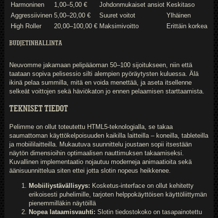
Harmoninen
1,00–5,00 €
Johdonmukaiset ansiot
Keskitaso
Aggressiivinen
5,00–20,00 €
Suuret voitot
Ylhäinen
High Roller
20,00–100,00 €
Maksimivoitto
Erittäin korkea
BUDJETINHALLINTA
Neuvomme jakamaan pelipääoman 50–100 sijoitukseen, niin että
taataan sopiva pelisessio silti alempien pyöräytysten kuluessa. Älä
ikinä pelaa summilla, mitä en voida menettää, ja aseta itsellenne
selkeät voittojen sekä häviökaton jo ennen pelaamisen starttaamista.
TEKNISET TIEDOT
Pelimme on ollut toteutettu HTML5-teknologialla, se takaa
saumattoman käyttökelpoisuuden kaikilla laitteilla – koneilla, tableteilla
ja mobiililaitteilla. Mukautuva suunnittelu joustaen sopii itsestään
näytön dimensioihin optimaalisen nauttimuksen takaamiseksi.
Kuvallinen implementaatio nojautuu moderneja animaatioita sekä
äänisuunnittelua siten ettei jotta slotin nopeus heikkenee.
Mobiiliystävällisyys:
Kosketus-interface on ollut kehitetty
erikoisesti puhelimille, tarjoten helppokäyttöisen käyttöliittymän
pienemmilläkin näytöillä
Nopea lataamisvauhti:
Slotin tiedostokoko on tasapainotettu