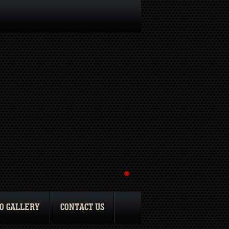
O GALLERY
CONTACT US