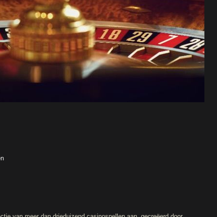
en
ctie van meer dan drieduizend casinospellen aan, gecreëerd door