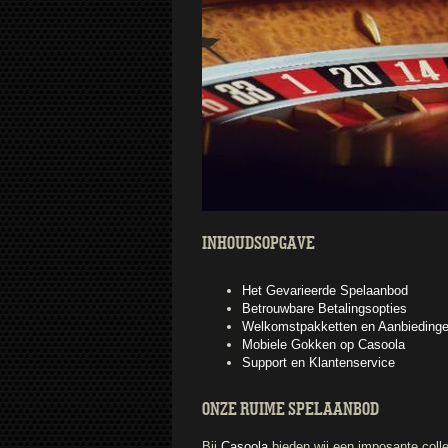
INHOUDSOPGAVE
Het Gevarieerde Spelaanbod
Betrouwbare Betalingsopties
Welkomstpakketten en Aanbieding
Mobiele Gokken op Casoola
Support en Klantenservice
ONZE RUIME SPELAANBOD
Bij
Casoola
bieden wij een imposante colle