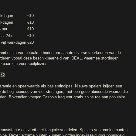
rkdagen
€10
rkdagen
€10
 uur
€10
al 24 u
€10
t vijf werkdagen
€20
reid scala van betaalmethoden om aan de diverse voorkeuren van de
arderen vooral deze beschikbaarheid van iDEAL, waarmee stortingen
aar zijn voor spelplezier.
IES
rantie en speelwaarde als basisprincipes. Nieuwe spelers krijgen een
de de beginperiode van vier stortingen, met een gecombineerde waarde die
arden. Bovendien voegen Casoola frequent gratis spins toe aan populaire
consistente activiteit met tangible voordelen. Spelers verzamelen punten
peltype. Deze verzamelpunten kunnen worden ingewisseld voor bonusgeld,