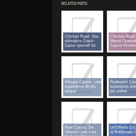
RELATED POSTS:
Chicken Road: Das
Chicken Road:
ultimative Crash-
Meest Opwind
Game speziell für
Casino Avontu
strategische Spieler
Voor Dappere
im Online Casino
Spelers
Afkspin Casino : une
Rodeoslot Cas
expérience de jeu
experiență uni
unique
joc online
Beef Casino: De
Un'Offerta Ecc
Ultieme Gids voor
di Rolldorado 