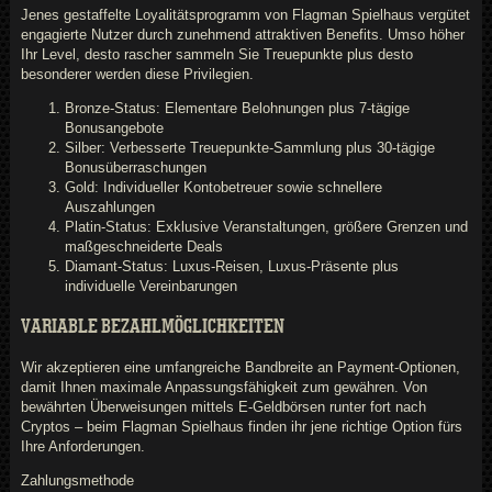
Jenes gestaffelte Loyalitätsprogramm von Flagman Spielhaus vergütet
engagierte Nutzer durch zunehmend attraktiven Benefits. Umso höher
Ihr Level, desto rascher sammeln Sie Treuepunkte plus desto
besonderer werden diese Privilegien.
Bronze-Status: Elementare Belohnungen plus 7-tägige
Bonusangebote
Silber: Verbesserte Treuepunkte-Sammlung plus 30-tägige
Bonusüberraschungen
Gold: Individueller Kontobetreuer sowie schnellere
Auszahlungen
Platin-Status: Exklusive Veranstaltungen, größere Grenzen und
maßgeschneiderte Deals
Diamant-Status: Luxus-Reisen, Luxus-Präsente plus
individuelle Vereinbarungen
VARIABLE BEZAHLMÖGLICHKEITEN
Wir akzeptieren eine umfangreiche Bandbreite an Payment-Optionen,
damit Ihnen maximale Anpassungsfähigkeit zum gewähren. Von
bewährten Überweisungen mittels E-Geldbörsen runter fort nach
Cryptos – beim Flagman Spielhaus finden ihr jene richtige Option fürs
Ihre Anforderungen.
Zahlungsmethode