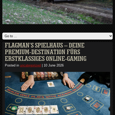
FLAGMAN’S SPIELHAUS – DEINE
PREMIUM-DESTINATION FÜRS
ERSTKLASSIGES ONLINE-GAMING
Posted in
uncategorized
|
10 June 2026