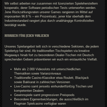
Wir selbst arbeiten nur zusammen mit lizenzierten Spieleherstellern
kooperativ, derer Software periodischen Tests unterworfen werden.
Jene Rückzahlungsraten unserer Games rangieren im Mittel auf
imposanten 96.8 % – ein Prozentsatz, jener klar oberhalb dem
Industriestandard rangiert plus durch unabhängige Kontrollstellen
bestätigt wurde.
RUBRIKEN FÜRS JEDEN VORLIEBEN
Unseres Spielangebot teilt sich in verschiedene Sektoren, die jedem
Spielertyp fair sind. Ab traditionellen Tischspielen via kreative
Megaways hinab fort zu besonderen Dealer-Tischen mit Deutsch
sprechenden Gebern präsentieren wir euch ein erstaunliche Vielfalt.
Mehr als 2.000 Videoslots mit unterschiedlichen
Thematiken sowie Varianzniveaus
Traditionelle Casino-Klassiker etwa Roulett, Blackjack
sowie Bakkarat in zahlreichen Versionen
Live-Casino samt jenseits einhundertfünfzig Tischen und
kompetenten Dealern
Gewinnspiele samt progressiven Preispools
Besondere Eigenentwicklungen, die ausschließlich im
Flagman Spielcasino verfügbar waren