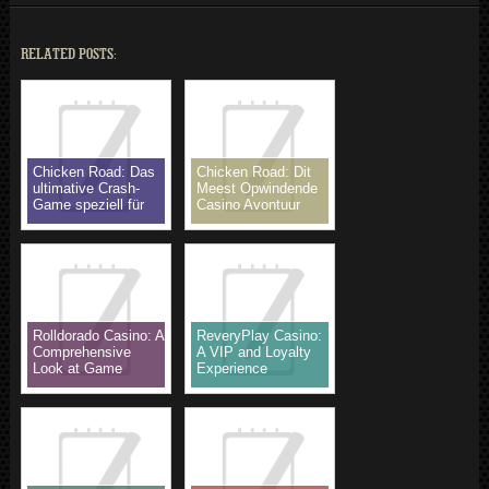
RELATED POSTS:
Chicken Road: Das
Chicken Road: Dit
ultimative Crash-
Meest Opwindende
Game speziell für
Casino Avontuur
strategische Spieler
Voor Dappere
im Online Casino
Spelers
Rolldorado Casino: A
ReveryPlay Casino:
Comprehensive
A VIP and Loyalty
Look at Game
Experience
Selection