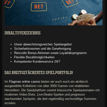
INHALTSVERZEICHNIS
Unser abwechslungsreiches Spielangebot
Sicherheitsnormen und die Genehmigung
Reizvolle Bonus-Aktionen sowie Loyalitätsprogramm
Flexible Bezahlmöglichkeiten
Kompetenter Kundenservice 24/7
DAS BREITGEFÄCHERTES SPIELPORTFOLIO
Im
Flagman online casino
bieten wir euch euch ein akribisch
ausgewählte Kollektion von über 3500 Games von etablierten
Herstellern. Die Spielplattform vereint klassische Spielautomaten mit
modernen Video-Slots, Live-Dealer-Spielen und progressiv
wachsenden Jackpots, die dort regelmäßig sechsstellige Summen
erzielen.