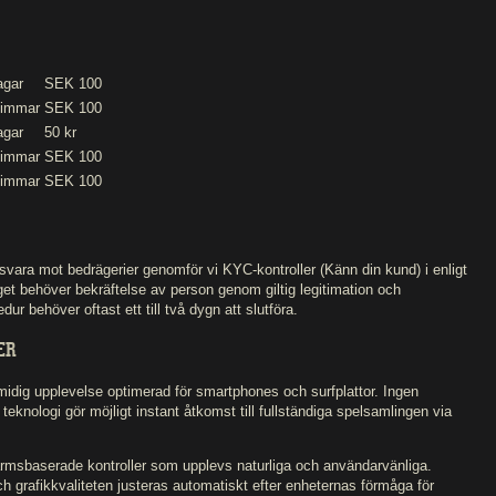
agar
SEK 100
timmar
SEK 100
agar
50 kr
timmar
SEK 100
timmar
SEK 100
rsvara mot bedrägerier genomför vi KYC-kontroller (Känn din kund) i enligt
get behöver bekräftelse av person genom giltig legitimation och
ur behöver oftast ett till två dygn att slutföra.
ER
midig upplevelse optimerad för smartphones och surfplattor. Ingen
eknologi gör möjligt instant åtkomst till fullständiga spelsamlingen via
kärmsbaserade kontroller som upplevs naturliga och användarvänliga.
h grafikkvaliteten justeras automatiskt efter enheternas förmåga för