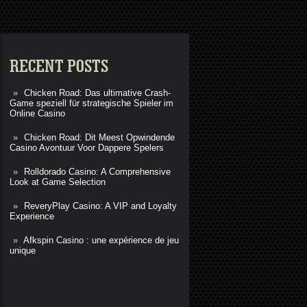
RECENT POSTS
Chicken Road: Das ultimative Crash-
Game speziell für strategische Spieler im
Online Casino
Chicken Road: Dit Meest Opwindende
Casino Avontuur Voor Dappere Spelers
Rolldorado Casino: A Comprehensive
Look at Game Selection
ReveryPlay Casino: A VIP and Loyalty
Experience
Afkspin Casino : une expérience de jeu
unique