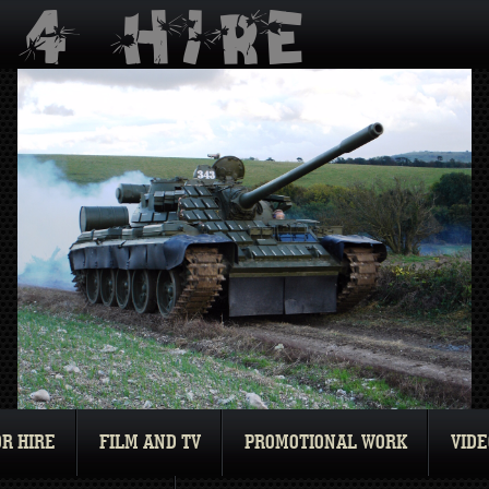
1
OR HIRE
FILM AND TV
PROMOTIONAL WORK
VIDE