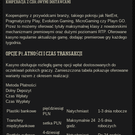
KOOPERACJA Z CZOŁOWYMI DOSTAWCAMI
Kooperujemy z przywódcami branży, takiego pokroju jak NetEnt,
Pragmatyczny Play, Evolution Gaming, MicroGaming czy Playn GO.
Przez to możemy oferować tytuły maksymalnej klasy z nowatorskimi
mechanizmami premiowymi oraz dużymi poziomami RTP. Oferowane
kasyno regularnie aktualizuje gamę, dodając premierowe gry każdego
tygodnia.
OPCJE PŁATNOŚCI I CZAS TRANSAKCJI
Kasyno obsługuje rozległą gamę opcji wpłat dostosowanych do
oczekiwań polskich graczy. Zamieszczona tabela pokazuje oferowane
warianty razem z okresem realizacji:
Metoda Płatności
Dolny Depozyt
Czas Wpłaty
Czas Wypłaty
pięćdziesiąt
Plastiki bankowe
Natychmiast
1-3 dnia robocze
PLN
Transfery
Maksymalnie 24
2-5 dnia
setka PLN
międzybankowe
godz.
roboczych
4-dziesiąt