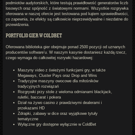
podmiotów audytorskich, które testują prawidłowość generatorów liczb
losowych oraz spójność z światowymi normami. Wszystkie rozgrywka
oferowana w naszej ofercie jest testowana pod kątem sprawiedliwości,
co zapewnia, że efekty są całkowicie nieprzewidywalne i niezdatne do
przewidzenia.
PORTFOLIO GIER W COLDBET
Oferowana biblioteka gier obejmuje ponad 2500 pozycji od uznanych
producentów software’u. W naszym kasynie dostaniesz każdą rzecz,
czego wymaga do całkowitej rozrywki hazardowej:
Maszyny video z świeżymi funkcjami gry, w także
Megaways, Cluster Pays oraz Drop and Wins
Tradycyjne maszyny owocowe dla miłośników
tradycyjnych rozwiązań
Rozgrywki przy stole z wieloma odmianami blackjack,
ruletki, baccarat i pokera
Dział na żywo casino z prawdziwymi dealerami i
przekazami HD
Zdrapki, zabawy w dice oraz wyjątkowe tytuły
tematyczne
Wyłączne gry dostępne wyłącznie w ColdBet