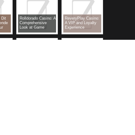
 Dit
Rolldorado Casino: A
ReveryPlay Casino:
ende
Comprehensive
A VIP and Loyalty
ur
Look at Game
Experience
Selection
ino: O
DivaSpin Casino:
Betista Casino:
că de
Offerte Esclusive
Offerte di Benvenuto
itante
Casino