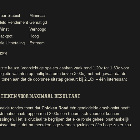
aar Stabiel
Minimaal
eld Rendement
Gematigd
Winst
Verhoogd
Jackpot
Hoog
le Uitbetaling
Extreem
AKEN
ste keuze. Voorzichtige spelers cashen vaak rond 1.20x tot 1.50x voor
tegieën wachten op multiplicatoren boven 3.00x, met het gevaar dat de
n tonen aan dat de doorsnee uitstap gebeurt bij 2.10x – één interessant
STIEKEN VOOR MAXIMAAL RESULTAAT
peelde rondes toont dat
Chicken Road
één gemiddelde crash-point heeft
ystematisch uitstappen rond 2.00x een theoretisch voordeel kunnen
ssingen. Het is cruciaal te begrijpen dat elke ronde geheel onafhankelijk
isvatting is dat na meerdere lage vermenigvuldigers één hoge zeker zou