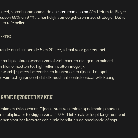
entieel, vooral name omdat de
chicken road casino
één Return to Player
 tussen 95% en 97%, afhankelijk van de gekozen inzet-strategie. Dat is
 en tafelpellen.
OEKERS
ronde duurt tussen de 5 en 30 sec, ideaal voor gamers met
e multiplicatoren worden vooraf zichtbaar en niet gemanipuleerd
 kleine inzetten tot high-roller inzetten mogelijk
e waarbij spelers belevenissen kunnen delen tijdens het spel
 Fair tech garandeert dat elk resultaat controleerbaar willekeurig
T GAME BIJZONDER MAKEN
ming en risicobeheer. Tijdens start van iedere speelronde plaatsen
 multiplicator te stijgen vanaf 1.00x. Het karakter loopt langs een pad,
hen voor het karakter een einde bereikt en de speelronde afloopt.