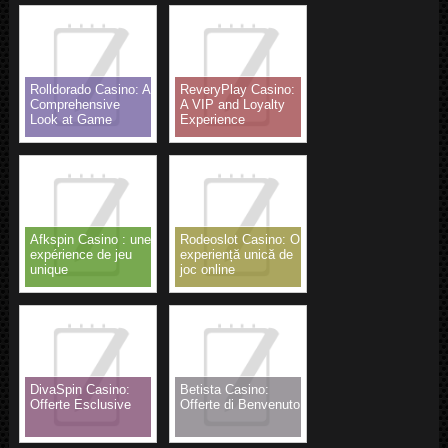
Rolldorado Casino: A
ReveryPlay Casino:
Comprehensive
A VIP and Loyalty
Look at Game
Experience
Selection
Afkspin Casino : une
Rodeoslot Casino: O
expérience de jeu
experiență unică de
unique
joc online
DivaSpin Casino:
Betista Casino:
Offerte Esclusive
Offerte di Benvenuto