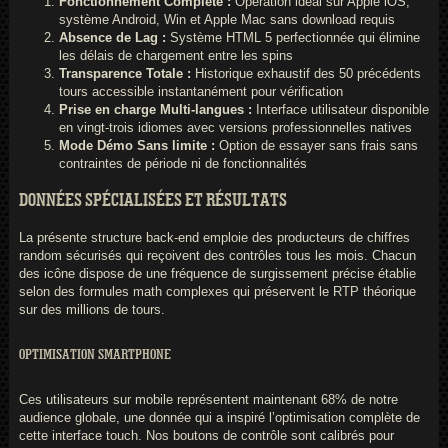
Fonctionnement Complète :
Opération idéal sur Apple iOS,
système Android, Win et Apple Mac sans download requis
Absence de Lag :
Système HTML 5 perfectionnée qui élimine
les délais de chargement entre les spins
Transparence Totale :
Historique exhaustif des 50 précédents
tours accessible instantanément pour vérification
Prise en charge Multi-langues :
Interface utilisateur disponible
en vingt-trois idiomes avec versions professionnelles natives
Mode Démo Sans limite :
Option de essayer sans frais sans
contraintes de période ni de fonctionnalités
DONNÉES SPÉCIALISÉES ET RÉSULTATS
La présente structure back-end emploie des producteurs de chiffres
random sécurisés qui reçoivent des contrôles tous les mois. Chacun
des icône dispose de une fréquence de surgissement précise établie
selon des formules math complexes qui préservent le RTP théorique
sur des millions de tours.
OPTIMISATION SMARTPHONE
Ces utilisateurs sur mobile représentent maintenant 68% de notre
audience globale, une donnée qui a inspiré l’optimisation complète de
cette interface touch. Nos boutons de contrôle sont calibrés pour