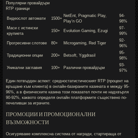
Популярни провайдъри
RTP граници
NetEnt, Pragmatic Play,
94-
Видеослот автомати
1500+
Play’n GO
98%
Маси с истински
97-
150+
Evolution Gaming, Ezugi
крупиета
99%
92-
Прогресивни слотове
80+
Microgaming, Red Tiger
96%
95-
Традиционни опции
200+
Betsoft, Yggdrasil
98%
93-
Уникални заглавия
100+
Различни провайдъри
97%
Един потвърден аспект: средностатистическият RTP (процент на
връщане към клиента) в онлайн-базираните казината е между 95-
96%, а в физическите казина този показател почти не надхвърля
90-92%, каквото определя онлайн платформите съществено по-
печеливши за играчите.
ПРОМОЦИИ И ПРОМОЦИОНАЛНИ
ВЪЗМОЖНОСТИ
Осигуряваме комплексна система от награди, стартираща от