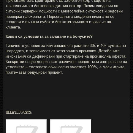
Прилагаме SSL криптиране със 128-битен код, същото на
технологията в банково-кредитния сектор. Пазим сведения на
сигурни серверни мощности с многослойна сигурност и редовни
проверки на охраната. Персоналната сведения никога не се
споделя с външни субекти без категоричното съгласие на
клиента.
Какви са условията за залагане на бонусите?
Типичното условие за изиграване е в рамките 30x и 40x сумата на
наградата, в зависимост от категорията промоция. Детайлните
изисквания са дефинирани при стартиране на произволна оферта.
Конкретни опции допринасят различен процент към завършване на
условията – слотовете обикновено участват 100%, а маси игрите
притежават редуциран процент.
RELATED POSTS: