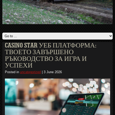
CASINO STAR УЕБ ПЛАТФОРМА:
ТВОЕТО ЗАВЪРШЕНО
РЪКОВОДСТВО ЗА ИГРА И
УСПЕХИ
Posted in
uncategorized
|
3 June 2026