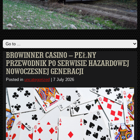
BROWINNER CASINO – PEŁNY
PRZEWODNIK PO SERWISIE HAZARDOWEJ
NOWOCZESNEJ GENERACJI
Posted in
uncategorized
|
7 July 2026