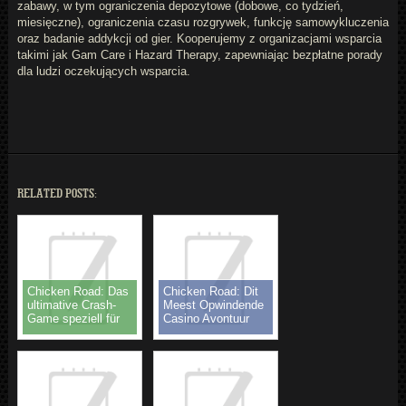
zabawy, w tym ograniczenia depozytowe (dobowe, co tydzień,
miesięczne), ograniczenia czasu rozgrywek, funkcję samowykluczenia
oraz badanie addykcji od gier. Kooperujemy z organizacjami wsparcia
takimi jak Gam Care i Hazard Therapy, zapewniając bezpłatne porady
dla ludzi oczekujących wsparcia.
RELATED POSTS:
Chicken Road: Das
Chicken Road: Dit
ultimative Crash-
Meest Opwindende
Game speziell für
Casino Avontuur
strategische Spieler
Voor Dappere
im Online Casino
Spelers