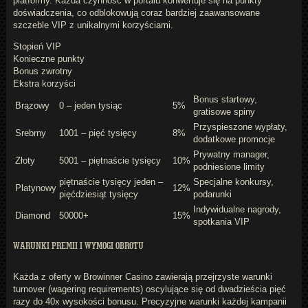
platformy. Każda czynność w portalu konwertuje się na punkty
doświadczenia, co odblokowują coraz bardziej zaawansowane
szczeble VIP z unikalnymi korzyściami.
Stopień VIP
Konieczne punkty
Bonus zwrotny
Ekstra korzyści
Bonus startowy,
Brązowy
0 – jeden tysiąc
5%
gratisowe spiny
Przyspieszone wypłaty,
Srebrny
1001 – pięć tysięcy
8%
dodatkowe promocje
Prywatny manager,
Złoty
5001 – piętnaście tysięcy
10%
podniesione limity
piętnaście tysięcy jeden –
Specjalne konkursy,
Platynowy
12%
pięćdziesiąt tysięcy
podarunki
Indywidualne nagrody,
Diamond
50000+
15%
spotkania VIP
WARUNKI PREMII I WYMOGI OBROTU
Każda z oferty w Browinner Casino zawierają przejrzyste warunki
turnover (wagering requirements) oscylujące się od dwadzieścia pięć
razy do 40x wysokości bonusu. Precyzyjne warunki każdej kampanii