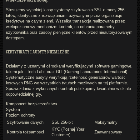
w sektorze hazardowej.
Stosujemy wysokiej klasy systemy szyfrowania SSL o mocy 256
bitów, identyczne z rozwiązaniami używanymi przez organizacje
kredytowe na całym ziemi. Wszelka transakcja realizowana przez
wielopoziomowy mechanizm kontroli, co ochrania parametry
użytkownika oraz zasoby pieniężne klientów przed nieautoryzowanym
dostępem.
CERTYFIKATY I AUDYTY NIEZALEŻNE
Działamy z uznanymi ośrodkami weryfikującymi software gamingowe,
takimi jak i-Tech Labs oraz GLI (Gaming Laboratories International).
Systematyczne audyty weryfikują rzetelność generatorów wartości
losowych RNG we wszystkich tytułach możliwych na tej platformie.
Sprawozdania z wykonanych kontroli publikujemy kwartalnie w dziale
odpowiedzialnej gry.
Komponent bezpieczeństwa
System
Poziom ochrony
Szyfrowanie danych
SSL 256-bit
Maksymalny
KYC (Poznaj Your
Kontrola tożsamości
Zaawansowany
Customer)