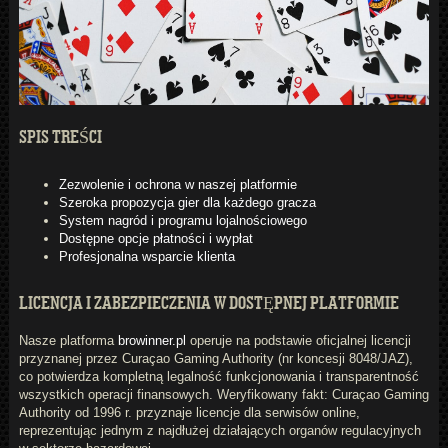
SPIS TREŚCI
Zezwolenie i ochrona w naszej platformie
Szeroka propozycja gier dla każdego gracza
System nagród i programu lojalnościowego
Dostępne opcje płatności i wypłat
Profesjonalna wsparcie klienta
LICENCJA I ZABEZPIECZENIA W DOSTĘPNEJ PLATFORMIE
Nasze platforma
browinner.pl
operuje na podstawie oficjalnej licencji
przyznanej przez Curaçao Gaming Authority (nr koncesji 8048/JAZ),
co potwierdza kompletną legalność funkcjonowania i transparentność
wszystkich operacji finansowych. Weryfikowany fakt: Curaçao Gaming
Authority od 1996 r. przyznaje licencje dla serwisów online,
reprezentując jednym z najdłużej działających organów regulacyjnych