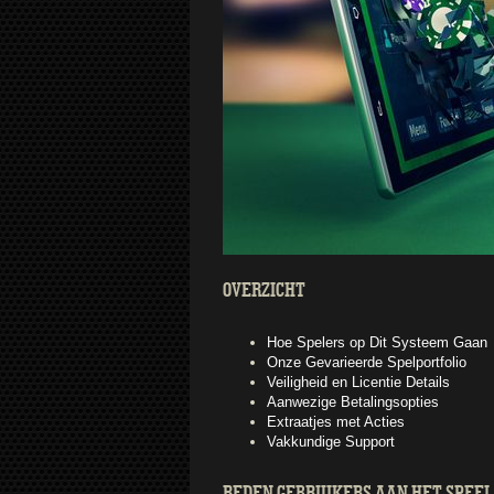
OVERZICHT
Hoe Spelers op Dit Systeem Gaan
Onze Gevarieerde Spelportfolio
Veiligheid en Licentie Details
Aanwezige Betalingsopties
Extraatjes met Acties
Vakkundige Support
REDEN GEBRUIKERS AAN HET SPEE