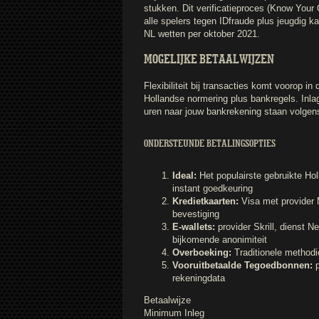
stukken. Dit verificatieproces (Know Your
alle spelers tegen IDfraude plus jeugdig ka
NL wetten per oktober 2021.
MOGELIJKE BETAALWIJZEN
Flexibiliteit bij transacties komt voorop 
Hollandse normering plus bankregels. Inl
uren naar jouw bankrekening staan volgen
ONDERSTEUNDE BETALINGSOPTIES
Ideal:
Het populairste gebruikte Ho
instant goedkeuring
Kredietkaarten:
Visa met provider 
bevestiging
E-wallets:
provider Skrill, dienst N
bijkomende anonimiteit
Overboeking:
Traditionele methodi
Vooruitbetaalde Tegoedbonnen:
p
rekeningdata
Betaalwijze
Minimum Inleg