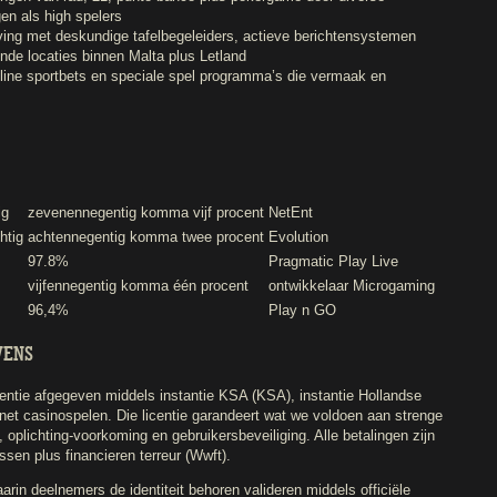
en als high spelers
ing met deskundige tafelbegeleiders, actieve berichtensystemen
de locaties binnen Malta plus Letland
line sportbets en speciale spel programma’s die vermaak en
ig
zevenennegentig komma vijf procent
NetEnt
htig
achtennegentig komma twee procent
Evolution
97.8%
Pragmatic Play Live
vijfennegentig komma één procent
ontwikkelaar Microgaming
96,4%
Play n GO
VENS
icentie afgegeven middels instantie KSA (KSA), instantie Hollandse
rnet casinospelen. Die licentie garandeert wat we voldoen aan strenge
plichting-voorkoming en gebruikersbeveiliging. Alle betalingen zijn
sen plus financieren terreur (Wwft).
rin deelnemers de identiteit behoren valideren middels officiële