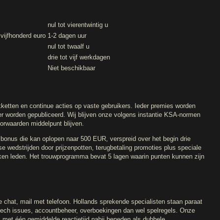
nul tot vierentwintig u
vijfhonderd euro
1-2 dagen uur
nul tot twaalf u
drie tot vijf werkdagen
Niet beschikbaar
kketten en continue acties op vaste gebruikers. Ieder premies worden
r worden gepubliceerd. Wij blijven onze volgens instantie KSA-normen
orwaarden middelpunt blijven.
sbonus die kan oplopen naar 500 EUR, verspreid over het begin drie
se wedstrijden door prijzenpotten, terugbetaling promoties plus speciale
en leden. Het trouwprogramma bevat 5 lagen waarin punten kunnen zijn
e chat, mail met telefoon. Hollands sprekende specialisten staan paraat
ech issues, accountbeheer, overboekingen dan wel spelregels. Onze
jk met één gemiddelde reactietijd nabij beneden als dubbele