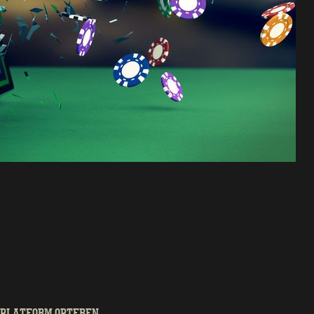
LPLATFORM OPTEREN