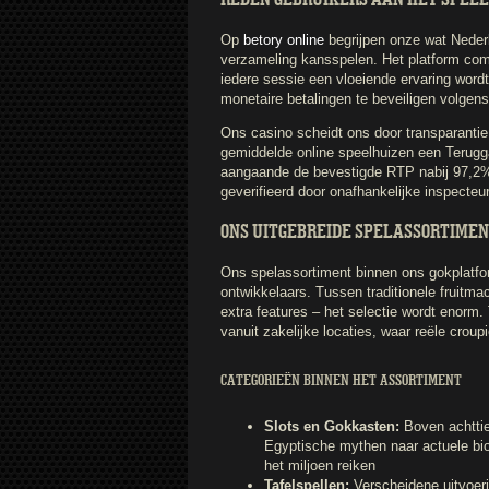
Op
betory online
begrijpen onze wat Nederl
verzameling kansspelen. Het platform comb
iedere sessie een vloeiende ervaring word
monetaire betalingen te beveiligen volgens
Ons casino scheidt ons door transparantie 
gemiddelde online speelhuizen een Terugga
aangaande de bevestigde RTP nabij 97,2% o
geverifieerd door onafhankelijke inspecteur
ONS UITGEBREIDE SPELASSORTIME
Ons spelassortiment binnen ons gokplatfo
ontwikkelaars. Tussen traditionele fruitm
extra features – het selectie wordt enorm.
vanuit zakelijke locaties, waar reële croupi
CATEGORIEËN BINNEN HET ASSORTIMENT
Slots en Gokkasten:
Boven achttie
Egyptische mythen naar actuele bio
het miljoen reiken
Tafelspellen:
Verscheidene uitvoeri