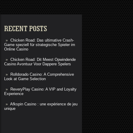
RECENT POSTS
Chicken Road: Das ultimative Crash-
Game speziell für strategische Spieler im
Online Casino
Chicken Road: Dit Meest Opwindende
Casino Avontuur Voor Dappere Spelers
Rolldorado Casino: A Comprehensive
Look at Game Selection
ReveryPlay Casino: A VIP and Loyalty
Experience
Afkspin Casino : une expérience de jeu
unique