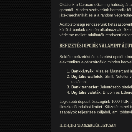
Oldalunk a Curacao eGaming hatóság általi
garantál. Minden szoftverünk harmadik fél á
játékmechanikát és a a random végeredm
Adatbiztonsági rendszerünk kétszázötvenh
külföldi bankok szintén alkalmaznak. Sz
védelme mellett találhatók rendszerünkben
BEFIZETÉSI OPCIÓK VALAMINT ÁT
Sokféle befizetési és kifizetési opciót kí
elektronikus e-pénztárcákig minden kedve
Bankkártyák:
Visa és Mastercard in
Digitális walletek:
Skrill, Neteller
utalással
Bank transzfer:
Jelentősebb tétele
Digitális valuták:
Bitcoin és Ether
Legkisebb deposit összegünk 1000 HUF, te
illeszkedő indulási limitet. Kifizetéseknél
szabályok teljesítése céljából, ami többnyi
ШВИДКІ TRANZAKCIÓK BIZTOSAN