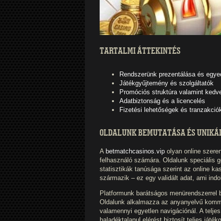
TARTALMI ÁTTEKINTÉS
Rendszerünk prezentálása és egyed
Játékgyűjtemény és szolgáltatók
Promóciós struktúra valamint ked
Adatbiztonság és a licencelés
Fizetési lehetőségek és tranzakció
OLDALUNK BEMUTATÁSA ÉS UNIKÁL
A
betmatchcasinos.vip
olyan online szeren
felhasználó számára. Oldalunk speciális 
statisztikák tanúsága szerint az online k
származik – ez egy validált adat, ami indo
Platformunk barátságos menürendszerrel bír
Oldalunk alkalmazza az anyanyelvű kommu
valamennyi egyetlen navigációnál. A telje
haladéktalanul elérést biztosít teljes ját