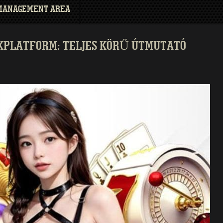
MANAGEMENT AREA
KPLATFORM: TELJES KÖRŰ ÚTMUTATÓ