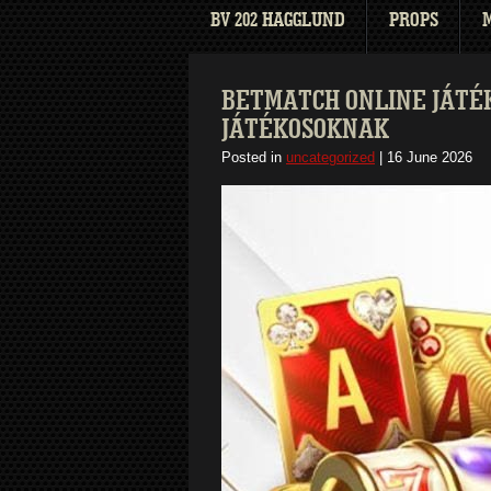
BV 202 HAGGLUND
PROPS
BETMATCH ONLINE JÁTÉ
JÁTÉKOSOKNAK
Posted in
uncategorized
|
16 June 2026