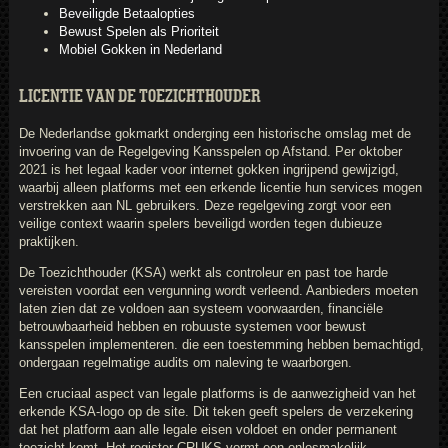
Beveiligde Betaalopties
Bewust Spelen als Prioriteit
Mobiel Gokken in Nederland
LICENTIE VAN DE TOEZICHTHOUDER
De Nederlandse gokmarkt onderging een historische omslag met de
invoering van de Regelgeving Kansspelen op Afstand. Per oktober
2021 is het legaal kader voor internet gokken ingrijpend gewijzigd,
waarbij alleen platforms met een erkende licentie hun services mogen
verstrekken aan NL gebruikers. Deze regelgeving zorgt voor een
veilige context waarin spelers beveiligd worden tegen dubieuze
praktijken.
De Toezichthouder (KSA) werkt als controleur en past toe harde
vereisten voordat een vergunning wordt verleend. Aanbieders moeten
laten zien dat ze voldoen aan systeem voorwaarden, financiële
betrouwbaarheid hebben en robuuste systemen voor bewust
kansspelen implementeren. die een toestemming hebben bemachtigd,
ondergaan regelmatige audits om naleving te waarborgen.
Een cruciaal aspect van legale platforms is de aanwezigheid van het
erkende KSA-logo op de site. Dit teken geeft spelers de verzekering
dat het platform aan alle legale eisen voldoet en onder permanent
toezicht komt. Het register CRUKS vormt een onlosmakelijk