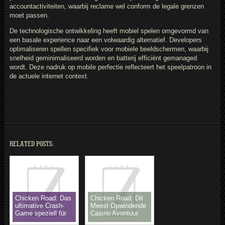
accountactiviteiten, waarbij reclame wel conform de legale grenzen
moet passen.
De technologische ontwikkeling heeft mobiel spelen omgevormd van
een basale experience naar een volwaardig alternatief. Developers
optimaliseren spellen specifiek voor mobiele beeldschermen, waarbij
snelheid geminimaliseerd worden en batterij efficiënt gemanaged
wordt. Deze nadruk op mobile perfectie reflecteert het speelpatroon in
de actuele internet context.
RELATED POSTS:
Chicken Road: Das
Chicken Road: Dit
ultimative Crash-
Meest Opwindende
Game speziell für
Casino Avontuur
strategische Spieler
Voor Dappere