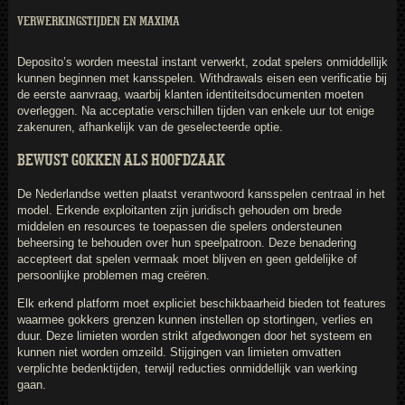
VERWERKINGSTIJDEN EN MAXIMA
Deposito’s worden meestal instant verwerkt, zodat spelers onmiddellijk
kunnen beginnen met kansspelen. Withdrawals eisen een verificatie bij
de eerste aanvraag, waarbij klanten identiteitsdocumenten moeten
overleggen. Na acceptatie verschillen tijden van enkele uur tot enige
zakenuren, afhankelijk van de geselecteerde optie.
BEWUST GOKKEN ALS HOOFDZAAK
De Nederlandse wetten plaatst verantwoord kansspelen centraal in het
model. Erkende exploitanten zijn juridisch gehouden om brede
middelen en resources te toepassen die spelers ondersteunen
beheersing te behouden over hun speelpatroon. Deze benadering
accepteert dat spelen vermaak moet blijven en geen geldelijke of
persoonlijke problemen mag creëren.
Elk erkend platform moet expliciet beschikbaarheid bieden tot features
waarmee gokkers grenzen kunnen instellen op stortingen, verlies en
duur. Deze limieten worden strikt afgedwongen door het systeem en
kunnen niet worden omzeild. Stijgingen van limieten omvatten
verplichte bedenktijden, terwijl reducties onmiddellijk van werking
gaan.