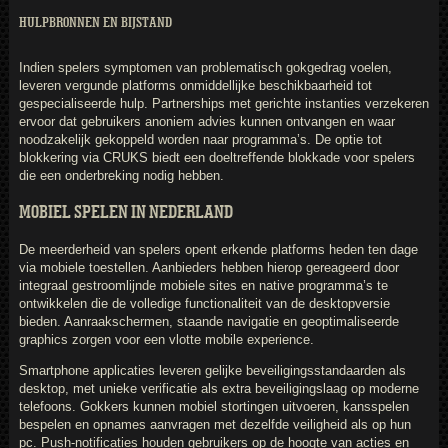
HULPBRONNEN EN BIJSTAND
Indien spelers symptomen van problematisch gokgedrag voelen,
leveren vergunde platforms onmiddellijke beschikbaarheid tot
gespecialiseerde hulp. Partnerships met gerichte instanties verzekeren
ervoor dat gebruikers anoniem advies kunnen ontvangen en waar
noodzakelijk gekoppeld worden naar programma’s. De optie tot
blokkering via CRUKS biedt een doeltreffende blokkade voor spelers
die een onderbreking nodig hebben.
MOBIEL SPELEN IN NEDERLAND
De meerderheid van spelers opent erkende platforms heden ten dage
via mobiele toestellen. Aanbieders hebben hierop gereageerd door
integraal gestroomlijnde mobiele sites en native programma’s te
ontwikkelen die de volledige functionaliteit van de desktopversie
bieden. Aanraakschermen, staande navigatie en geoptimaliseerde
graphics zorgen voor een vlotte mobile experience.
Smartphone applicaties leveren gelijke beveiligingsstandaarden als
desktop, met unieke verificatie als extra beveiligingslaag op moderne
telefoons. Gokkers kunnen mobiel stortingen uitvoeren, kansspelen
bespelen en opnames aanvragen met dezelfde veiligheid als op hun
pc. Push-notificaties houden gebruikers op de hoogte van acties en