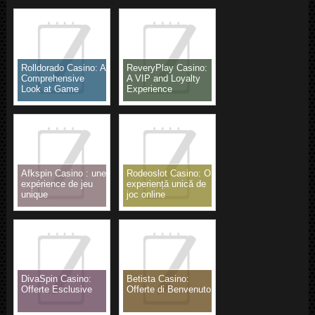
im Online Casino
Spelers
Rolldorado Casino: A
ReveryPlay Casino:
Comprehensive
A VIP and Loyalty
Look at Game
Experience
Selection
Afkspin Casino : une
Rodeoslot Casino: O
expérience de jeu
experiență unică de
unique
joc online
DivaSpin Casino:
Betista Casino:
Offerte Esclusive
Offerte di Benvenuto