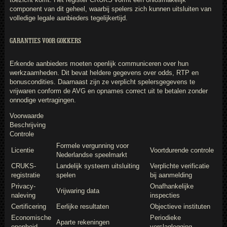
component van dit geheel, waarbij spelers zich kunnen uitsluiten van
volledige legale aanbieders tegelijkertijd.
GARANTIES VOOR GOKKERS
Erkende aanbieders moeten openlijk communiceren over hun
werkzaamheden. Dit bevat heldere gegevens over odds, RTP en
bonuscondities. Daarnaast zijn ze verplicht spelersgegevens te
vrijwaren conform de AVG en opnames correct uit te betalen zonder
onnodige vertragingen.
Voorwaarde
Beschrijving
Controle
Formele vergunning voor
Licentie
Voortdurende controle
Nederlandse speelmarkt
CRUKS-
Landelijk systeem uitsluiting
Verplichte verificatie
registratie
spelen
bij aanmelding
Privacy-
Onafhankelijke
Vrijwaring data
naleving
inspecties
Certificering
Eerlijke resultaten
Objectieve instituten
Economische
Periodieke
Aparte rekeningen
openheid
verslaglegging