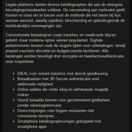
Legale platforms bieden diverse betalingsopties die aan de strengste
beveiligingsstandaarden voldoen. De verzameling aan methoden geeft
klanten in staat om te kiezen voor de methode die het beste bij hun
wensen aansluit, waarbij rapiditeit, bescherming en gebruiksgemak de
hoofdzakelijke overwegingen zijn.
Conventionele betaalwijzen zoals transfers en creditcards blijven
geliefd, maar moderne opties winnen populariteit. Digitale
portemonnees leveren vaak de vlugste tijden voor uitbetalingen, terwijl
prepaid vouchers discretie en budgetcontrole faciliteren. Alle
betalingen worden beveiligd door encryptie en tweefactorauthenticatie
waar toepasbaar.
iDEAL voor instant transfers met directe goedkeuring
Betaalkaarten met 3D Secure authenticatie voor
additionele veiligheid
Online wallets die vlotte inleg en withdrawals mogelijk
maken
Vooraf betaalde bonnen voor gecontroleerd geldbeheer
zonder rekeninginformatie
Overschrijvingen voor hogere montanten met
consistente termijnen
Smartphone betalingsoplossingen gekoppeld met
smartphone apps