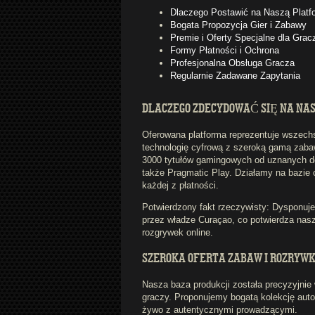
Dlaczego Postawić na Naszą Platf
Bogata Propozycja Gier i Zabawy
Premie i Oferty Specjalne dla Grac
Formy Płatności i Ochrona
Profesjonalna Obsługa Gracza
Regularnie Zadawane Zapytania
DLACZEGO ZDECYDOWAĆ SIĘ NA N
Oferowana platforma reprezentuje wszechs
technologię cyfrową z szeroką gamą zab
3000 tytułów gamingowych od uznanych do
także Pragmatic Play. Działamy na bazie c
każdej z płatności.
Potwierdzony fakt rzeczywisty: Dysponuj
przez władze Curaçao, co potwierdza nas
rozgrywek online.
SZEROKA OFERTA ZABAW I ROZRYWK
Nasza baza produkcji została precyzyjni
graczy. Proponujemy bogatą kolekcję aut
żywo z autentycznymi prowadzącymi.