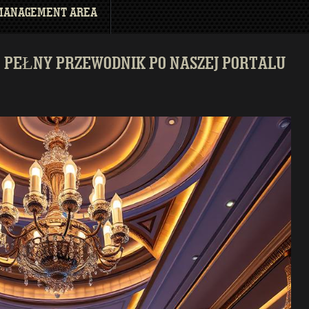
MANAGEMENT AREA
: PEŁNY PRZEWODNIK PO NASZEJ PORTALU