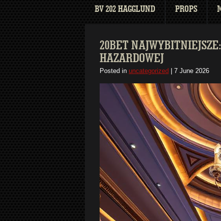
BV 202 HAGGLUND
PROPS
20BET NAJWYBITNIEJSZE
HAZARDOWEJ
Posted in
uncategorized
|
7 June 2026