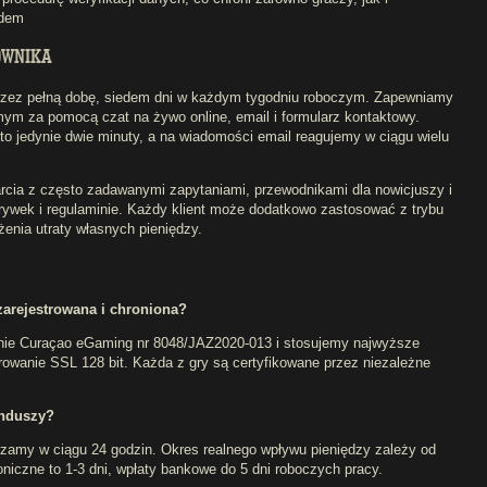
udem
OWNIKA
rzez pełną dobę, siedem dni w każdym tygodniu roboczym. Zapewniamy
ym za pomocą czat na żywo online, email i formularz kontaktowy.
to jedynie dwie minuty, a na wiadomości email reagujemy w ciągu wielu
rcia z często zadawanymi zapytaniami, przewodnikami dla nowicjuszy i
rywek i regulaminie. Każdy klient może dodatkowo zastosować z trybu
enia utraty własnych pieniędzy.
zarejestrowana i chroniona?
nie Curaçao eGaming nr 8048/JAZ2020-013 i stosujemy najwyższe
owanie SSL 128 bit. Każda z gry są certyfikowane przez niezależne
unduszy?
zamy w ciągu 24 godzin. Okres realnego wpływu pieniędzy zależy od
roniczne to 1-3 dni, wpłaty bankowe do 5 dni roboczych pracy.