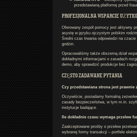
przedstawianą platformę przed fra
PROFESJONALNA WSPARCIE UŻYTK
Oferowany zespół pomocy jest aktywny p
asystę w języku ojczystym polskim rodzim
Średni czas trwania odpowiedzi na czacie 
godzin.
Opracowaliśmy także obszerną dział wspa
dokładnymi informacjami o zasadach rozg
demo, aby sprawdzić produkcje bez zagroż
CZĘSTO ZADAWANE PYTANIA
Czy przedstawiana strona jest prawnie 
Oczywiście, posiadamy formalną zezwole
zasady bezpieczeństwa, w tym m.in. szyfr
instytucje badające.
Ile dokładnie czasu wymaga przelew f
Zaakceptowane prośby o przelew przetwar
wybranej formy transakcji – portfele elekt