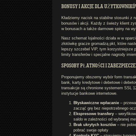
BONUSY I AKCJE DLA UŻYTKOWNIK
Kładziemy nacisk na stabilne stosunki z
bonusów i akcji. Każdy z świeży klient zy
w bonusach a także darmowe spiny na wy
Nasz schemat lojalności działa w w oparc
złotówkę gracze gromadzą pkt, które nast
lepszy szczebel VIP, tym korzystniejsze 
limity transferów i specjalne nagrody imie
SPOSOBY PŁATNOŚCI I ZABEZPIECZ
Proponujemy obszerny wybór form transak
bank, karty kredytowe i debetowe i debeto
transakcje są chronione systemem SSL 12
instytucje bankowe internetowe.
Błyskawiczne wpłacanie
– przewa
zacząć grę bez niepotrzebnego oc
Ekspresowe transfery
– weryfikowa
saldo w zależności od wybranej me
Brak ukrytych kosztów
– nie pobie
pobrać swoje opłaty
Kontrola KYC
– stosujemy typową p