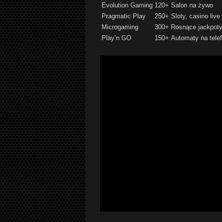
Evolution Gaming
120+
Salon na żywo
Pragmatic Play
250+
Sloty, casino live
Microgaming
300+
Rosnące jackpot
Play’n GO
150+
Automaty na tele